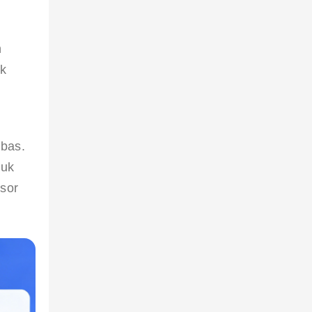
 
k 
 
bas. 
uk 
sor 