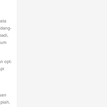
ata 
ndang-
adi, 
kum 
n opt-
pi 
 
uan 
piah, 