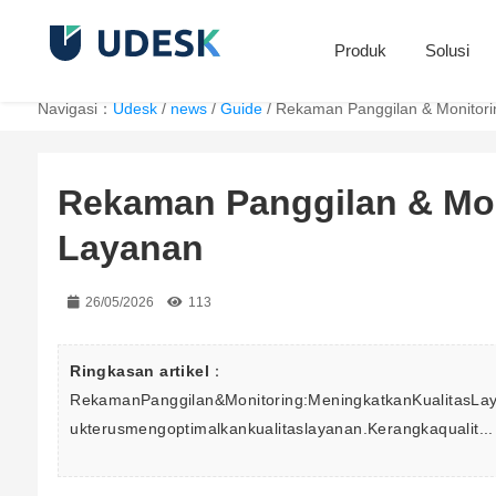
Produk
Solusi
Navigasi：
Udesk
/
news
/
Guide
/
Rekaman Panggilan & Monitori
Rekaman Panggilan & Mon
Layanan
26/05/2026
113
Ringkasan artikel
：
RekamanPanggilan&Monitoring:MeningkatkanKualitasLaya
ukterusmengoptimalkankualitaslayanan.Kerangkaqualit...