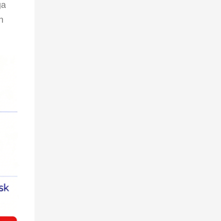
ga 
n 