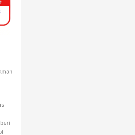
kaman 
is 
beri 
l 