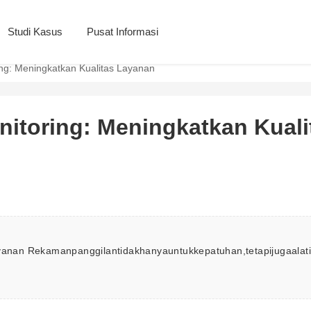
Studi Kasus
Pusat Informasi
ng: Meningkatkan Kualitas Layanan
itoring: Meningkatkan Kuali
nan Rekamanpanggilantidakhanyauntukkepatuhan,tetapijugaalati