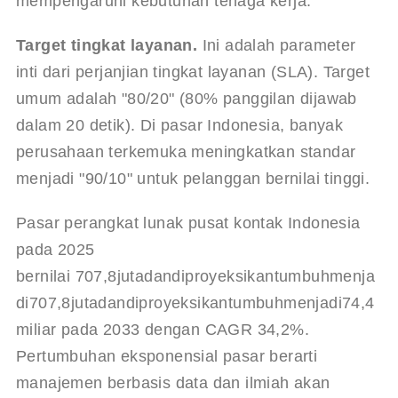
mempengaruhi kebutuhan tenaga kerja.
Target tingkat layanan.
 Ini adalah parameter 
inti dari perjanjian tingkat layanan (SLA). Target 
umum adalah "80/20" (80% panggilan dijawab 
dalam 20 detik). Di pasar Indonesia, banyak 
perusahaan terkemuka meningkatkan standar 
menjadi "90/10" untuk pelanggan bernilai tinggi.
Pasar perangkat lunak pusat kontak Indonesia 
pada 2025 
bernilai 
707,8jutadandiproyeksikantumbuhmenja
di
707
,
8
j
u
t
a
d
an
d
i
p
roye
k
s
ikan
t
u
mb
u
hm
e
nja
d
i
74,4 
miliar pada 2033 dengan CAGR 34,2%. 
Pertumbuhan eksponensial pasar berarti 
manajemen berbasis data dan ilmiah akan 