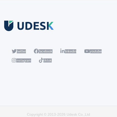
Coba Gratis
Daftar sekarang dan nikmati akun Udesk gratis selama 14 hari
untuk mencoba semua fiturnya.
twitter
facebook
linkedin
youtube
instagram
tiktok
Populer
Hot
Copyright © 2013-2026 Udesk Co.,Ltd