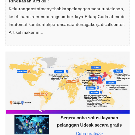
Ringkasan artikel
：
Kekuranganstafmenyebabkanpelangganmenutuptelepon,
kelebihanstafmembuangsumberdaya.ErlangCadalahmode
lmatematikaintiuntukperencanaantenagakerjadicallcenter.
Artikeliniakanm...
Segera coba solusi layanan
pelanggan Udesk secara gratis
Coba gratis>>