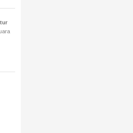
tur 
uara 