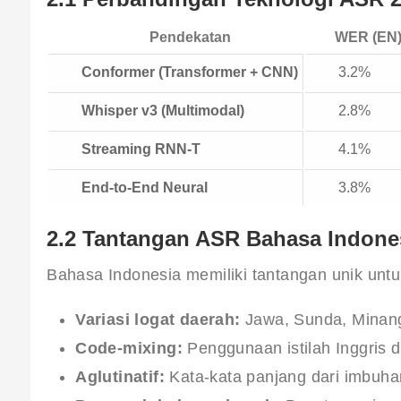
Pendekatan
WER (EN
Conformer (Transformer + CNN)
3.2%
Whisper v3 (Multimodal)
2.8%
Streaming RNN-T
4.1%
End-to-End Neural
3.8%
2.2 Tantangan ASR Bahasa Indone
Bahasa Indonesia memiliki tantangan unik untu
Variasi logat daerah:
Jawa, Sunda, Minang,
Code-mixing:
Penggunaan istilah Inggris 
Aglutinatif:
Kata-kata panjang dari imbuhan