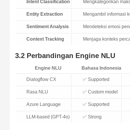
Intent Classification
Mengkategorikan mak
Entity Extraction
Mengambil informasi k
Sentiment Analysis
Mendeteksi emosi pe
Context Tracking
Menjaga konteks perc
3.2 Perbandingan Engine NLU
Engine NLU
Bahasa Indonesia
Dialogflow CX
✅ Supported
Rasa NLU
✅ Custom model
Azure Language
✅ Supported
LLM-based (GPT-4o)
✅ Strong