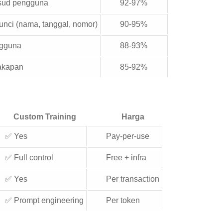
sud pengguna
92-97%
unci (nama, tanggal, nomor)
90-95%
ngguna
88-93%
akapan
85-92%
Custom Training
Harga
✅ Yes
Pay-per-use
✅ Full control
Free + infra
✅ Yes
Per transaction
✅ Prompt engineering
Per token