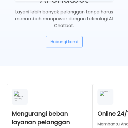
Layani lebih banyak pelanggan tanpa harus
menambah manpower dengan teknologi AI
Chatbot.
Hubungi kami
Mengurangi beban
Online 24/
layanan pelanggan
Membantu And