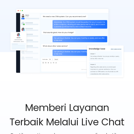
Memberi Layanan
Terbaik Melalui Live Chat