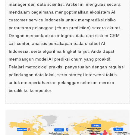
manager dan data scientist. Artikel ini mengulas secara 
mendalam bagaimana mengoptimalkan ekosistem AI 
customer service Indonesia untuk memprediksi risiko 
perputaran pelanggan (churn prediction) secara akurat. 
Dengan memanfaatkan integrasi data dari sistem CRM 
call center, analisis percakapan pada chatbot AI 
Indonesia, serta algoritma tingkat lanjut, Anda dapat 
membangun model AI prediksi churn yang proaktif. 
Pelajari metodologi praktis, penyesuaian dengan regulasi 
pelindungan data lokal, serta strategi intervensi taktis 
untuk mempertahankan pelanggan sebelum mereka 
beralih ke kompetitor.