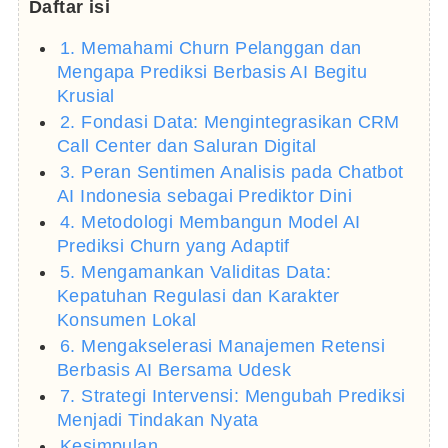
Daftar isi
1. Memahami Churn Pelanggan dan
Mengapa Prediksi Berbasis AI Begitu
Krusial
2. Fondasi Data: Mengintegrasikan CRM
Call Center dan Saluran Digital
3. Peran Sentimen Analisis pada Chatbot
AI Indonesia sebagai Prediktor Dini
4. Metodologi Membangun Model AI
Prediksi Churn yang Adaptif
5. Mengamankan Validitas Data:
Kepatuhan Regulasi dan Karakter
Konsumen Lokal
6. Mengakselerasi Manajemen Retensi
Berbasis AI Bersama Udesk
7. Strategi Intervensi: Mengubah Prediksi
Menjadi Tindakan Nyata
Kesimpulan