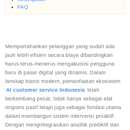
FAQ
Mempertahankan pelanggan yang sudah ada 
jauh lebih efisien secara biaya dibandingkan 
harus terus-menerus mengakuisisi pengguna 
baru di pasar digital yang dinamis. Dalam 
lanskap bisnis modern, pemanfaatan ekosistem 
AI customer service Indonesia
 telah 
berkembang pesat, tidak hanya sebagai alat 
respons pasif tetapi juga sebagai fondasi utama 
dalam membangun sistem intervensi proaktif. 
Dengan mengintegrasikan analitik prediktif dan 