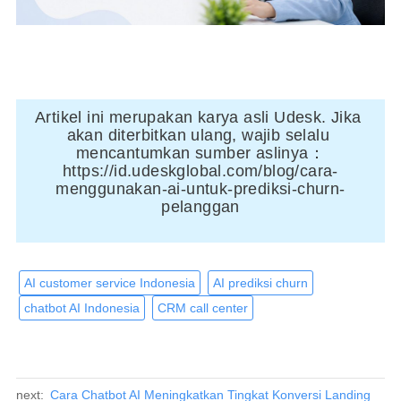
Artikel ini merupakan karya asli Udesk. Jika 
akan diterbitkan ulang, wajib selalu 
mencantumkan sumber aslinya：
https://id.udeskglobal.com/blog/cara-
menggunakan-ai-untuk-prediksi-churn-
pelanggan
AI customer service Indonesia
AI prediksi churn
chatbot AI Indonesia
CRM call center
next:
Cara Chatbot AI Meningkatkan Tingkat Konversi Landing