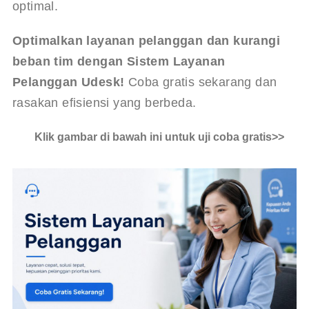
optimal.
Optimalkan layanan pelanggan dan kurangi 
beban tim dengan Sistem Layanan 
Pelanggan Udesk!
 Coba gratis sekarang dan 
rasakan efisiensi yang berbeda.
Klik gambar di bawah ini untuk uji coba gratis>>