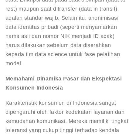
rest) maupun saat ditransfer (data in transit) 
adalah standar wajib. Selain itu, anonimisasi 
data identitas pribadi (seperti menyamarkan 
nama asli dan nomor NIK menjadi ID acak) 
harus dilakukan sebelum data diserahkan 
kepada tim data science untuk fase pelatihan 
model.
Memahami Dinamika Pasar dan Ekspektasi 
Konsumen Indonesia
Karakteristik konsumen di Indonesia sangat 
dipengaruhi oleh faktor kedekatan layanan dan 
kemudahan komunikasi. Mereka memiliki tingkat 
toleransi yang cukup tinggi terhadap kendala 