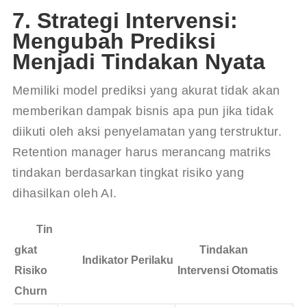
7. Strategi Intervensi:
Mengubah Prediksi
Menjadi Tindakan Nyata
Memiliki model prediksi yang akurat tidak akan 
memberikan dampak bisnis apa pun jika tidak 
diikuti oleh aksi penyelamatan yang terstruktur. 
Retention manager harus merancang matriks 
tindakan berdasarkan tingkat risiko yang 
dihasilkan oleh AI.
Tin
gkat
Tindakan
Indikator Perilaku
Risiko
Intervensi Otomatis
Churn