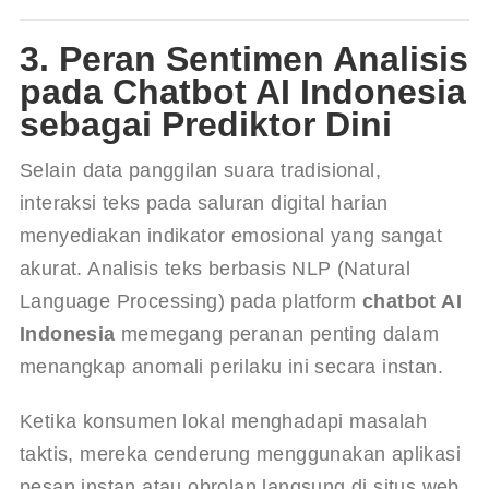
3. Peran Sentimen Analisis
pada Chatbot AI Indonesia
sebagai Prediktor Dini
Selain data panggilan suara tradisional, 
interaksi teks pada saluran digital harian 
menyediakan indikator emosional yang sangat 
akurat. Analisis teks berbasis NLP (Natural 
Language Processing) pada platform 
chatbot AI 
Indonesia
 memegang peranan penting dalam 
menangkap anomali perilaku ini secara instan.
Ketika konsumen lokal menghadapi masalah 
taktis, mereka cenderung menggunakan aplikasi 
pesan instan atau obrolan langsung di situs web 