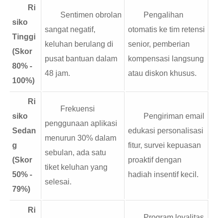
Ri
Sentimen obrolan
Pengalihan
siko
sangat negatif,
otomatis ke tim retensi
Tinggi
keluhan berulang di
senior, pemberian
(Skor
pusat bantuan dalam
kompensasi langsung
80% -
48 jam.
atau diskon khusus.
100%)
Ri
Frekuensi
siko
Pengiriman email
penggunaan aplikasi
Sedan
edukasi personalisasi
menurun 30% dalam
g
fitur, survei kepuasan
sebulan, ada satu
(Skor
proaktif dengan
tiket keluhan yang
50% -
hadiah insentif kecil.
selesai.
79%)
Ri
Program loyalitas