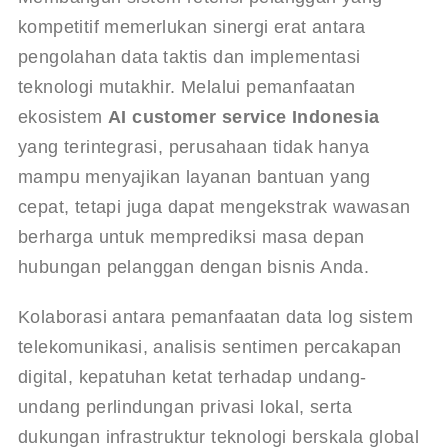
kompetitif memerlukan sinergi erat antara 
pengolahan data taktis dan implementasi 
teknologi mutakhir. Melalui pemanfaatan 
ekosistem 
AI customer service Indonesia
yang terintegrasi, perusahaan tidak hanya 
mampu menyajikan layanan bantuan yang 
cepat, tetapi juga dapat mengekstrak wawasan 
berharga untuk memprediksi masa depan 
hubungan pelanggan dengan bisnis Anda.
Kolaborasi antara pemanfaatan data log sistem 
telekomunikasi, analisis sentimen percakapan 
digital, kepatuhan ketat terhadap undang-
undang perlindungan privasi lokal, serta 
dukungan infrastruktur teknologi berskala global 