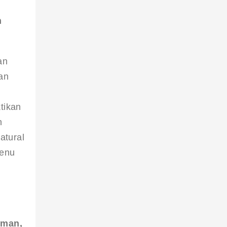
 
an 
an 
tikan 
n 
atural
enu 
iman, 