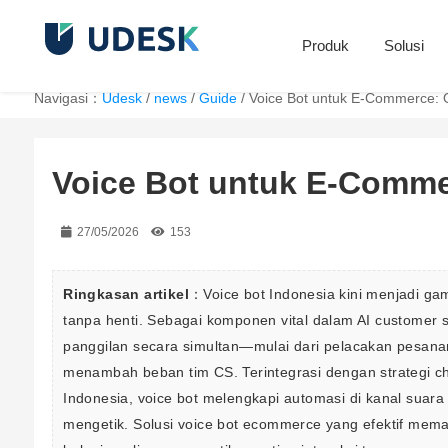
Produk
Solusi
Navigasi：
Udesk
/
news
/
Guide
/
Voice Bot untuk E-Commerce: 
Voice Bot untuk E-Comme
27/05/2026
153
Ringkasan artikel
：Voice bot Indonesia kini menjadi ga
tanpa henti. Sebagai komponen vital dalam AI customer 
panggilan secara simultan—mulai dari pelacakan pesan
menambah beban tim CS. Terintegrasi dengan strategi c
Indonesia, voice bot melengkapi automasi di kanal suar
mengetik. Solusi voice bot ecommerce yang efektif mema