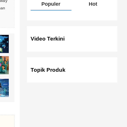
eway 
Populer
Hot
san 
Video Terkini
Topik Produk