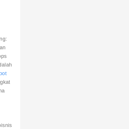
ng: 
an 
ops 
dalah 
bot
gkat 
na 
isnis 