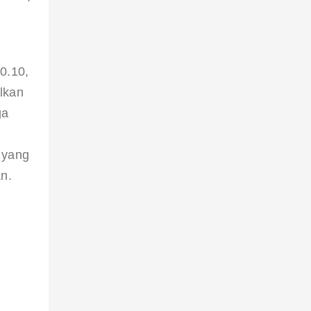
 
0.10, 
lkan 
ga 
 
 yang 
an
. 