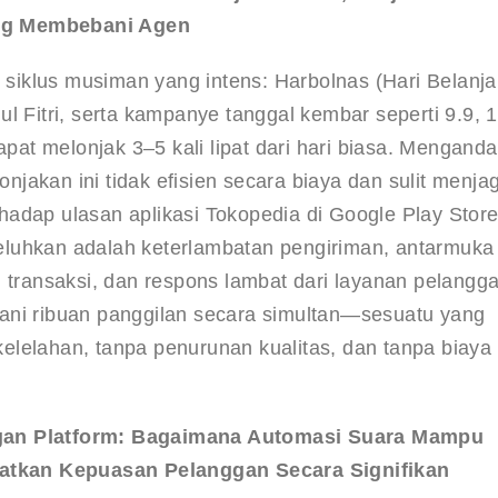
ang Membebani Agen
iklus musiman yang intens: Harbolnas (Hari Belanja
l Fitri, serta kampanye tanggal kembar seperti 9.9, 1
apat melonjak 3–5 kali lipat dari hari biasa. Menganda
jakan ini tidak efisien secara biaya dan sulit menja
erhadap ulasan aplikasi Tokopedia di Google Play Store
eluhkan adalah keterlambatan pengiriman, antarmuka
n transaksi, dan respons lambat dari layanan pelangg
ani ribuan panggilan secara simultan—sesuatu yang 
lelahan, tanpa penurunan kualitas, dan tanpa biaya 
ngan Platform: Bagaimana Automasi Suara Mampu 
tkan Kepuasan Pelanggan Secara Signifikan