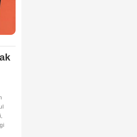
sak
n 
l 
, 
gi 