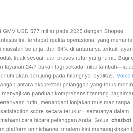
i GMV USD 577 miliar pada 2025 dengan Shopee 
astis ini, terdapat realita operasional yang menanta
salah belanja, dan 64% di antaranya terkait layan
oduk tidak sesuai, dan proses retur yang rumit. Bagi 
 layanan 24/7 bukan lagi sekadar nilai tambah—ia a
penuhi akan berujung pada hilangnya loyalitas. 
Voice 
jangan antara ekspektasi pelanggan yang terus menin
ini menyajikan panduan komprehensif tentang bagaima
ertanyaan rutin, menangani lonjakan musiman tanpa 
satisfaction score secara terukur—semuanya dalam 
mahami cara bicara pelanggan Anda. Solusi 
chatbot 
alam platform omnichannel modern kini memungkinkan b