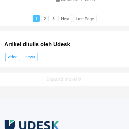
1
2
3
Next
Last Page
Artikel ditulis oleh Udesk
video
news
Expand more!