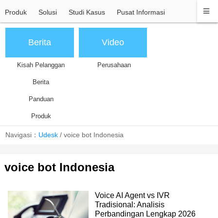
Produk
Solusi
Studi Kasus
Pusat Informasi
Berita
Video
Kisah Pelanggan
Perusahaan
Berita
Panduan
Produk
Navigasi：
Udesk
/
voice bot Indonesia
voice bot Indonesia
Voice AI Agent vs IVR
Tradisional: Analisis
Perbandingan Lengkap 2026