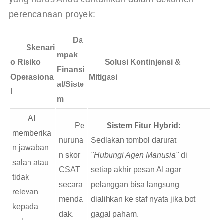
perencanaan proyek:
Da
Skenari
mpak
o Risiko
Solusi Kontinjensi &
Finansi
Operasiona
Mitigasi
al/Siste
l
m
AI
Pe
Sistem Fitur Hybrid:
memberika
nuruna
Sediakan tombol darurat
n jawaban
n skor
"Hubungi Agen Manusia"
di
salah atau
CSAT
setiap akhir pesan AI agar
tidak
secara
pelanggan bisa langsung
relevan
menda
dialihkan ke staf nyata jika bot
kepada
dak.
gagal paham.