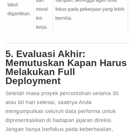
dan
sampah, sehingga agen bisa
takut
moral
fokus pada pekerjaan yang lebih
digantikan.
tim
bernilai.
kerja.
5. Evaluasi Akhir:
Memutuskan Kapan Harus
Melakukan Full
Deployment
Setelah masa proyek percontohan selama 30 
atau 60 hari selesai, saatnya Anda 
mengumpulkan seluruh data performa untuk 
dipresentasikan di hadapan jajaran direksi. 
Jangan hanya berfokus pada keberhasilan, 