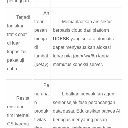
pelanggan.
An
Terjadi
trean
Memanfaatkan arsitektur
lonjakan
pesan
berbasis cloud dari platform
trafik chat
menja
UDESK
yang secara otomatis
di luar
di
dapat menyesuaikan alokasi
kapasitas
lambat
lebar pita (
bandwidth
) tanpa
paket uji
(
delay
)
memutus koneksi server.
coba.
.
Pe
nuruna
Libatkan perwakilan agen
Resist
n
senior sejak fase perancangan
ensi dari
produk
data dasar. Edukasikan bahwa AI
tim internal
tivitas
bertugas menyaring pesan
CS karena