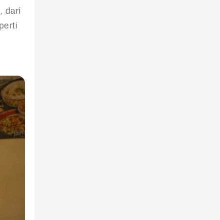
 dari 
erti 