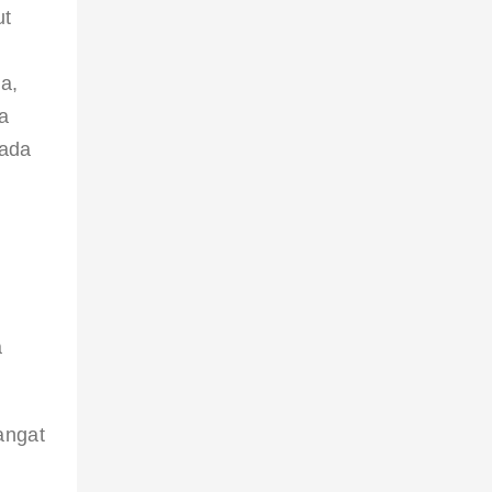
t 
a, 
a 
ada 
 
 
angat 