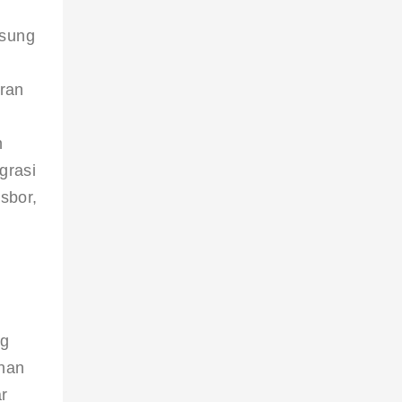
gsung 
ran 
 
grasi 
sbor, 
g 
nan 
r 