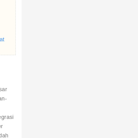
at
sar 
an-
grasi 
r 
dah 