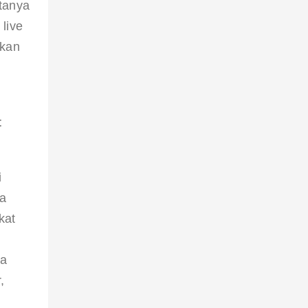
tanya 
live 
kan 
 
 
a 
kat 
 
a 
, 