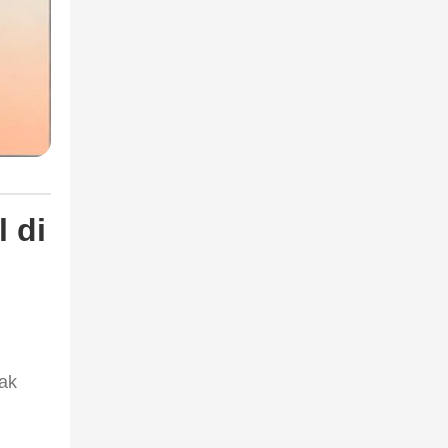
 di
 
ak 
 