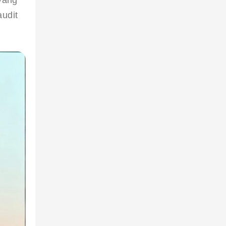
audit 