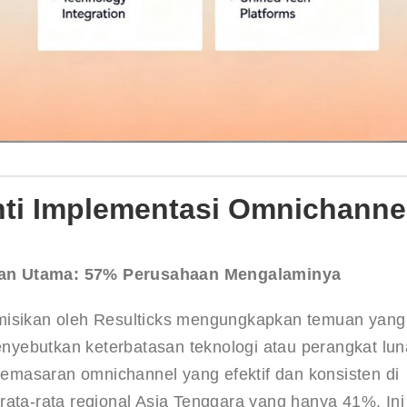
ti Implementasi Omnichannel
tan Utama: 57% Perusahaan Mengalaminya
omisikan oleh Resulticks mengungkapkan temuan yang
yebutkan keterbatasan teknologi atau perangkat lun
masaran omnichannel yang efektif dan konsisten di 
ri rata-rata regional Asia Tenggara yang hanya 41%
. Ini