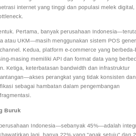
etrasi internet yang tinggi dan populasi melek digital,
ottleneck.
bentuk. Pertama, banyak perusahaan Indonesia—terut
arga atau UKM—masih menggunakan sistem POS gener
nichannel. Kedua, platform e-commerce yang berbeda-
ing-masing memiliki API dan format data yang berbed
n. Ketiga, keterbatasan bandwidth dan infrastruktur 
 tantangan—akses perangkat yang tidak konsisten dan
entifikasi sebagai hambatan dalam pengembangan 
rfragmentasi
.
ng Buruk
h perusahaan Indonesia—sebanyak 45%—adalah integr
khawatirkan lagi, hanya 22% yang "agak setuju" dan 