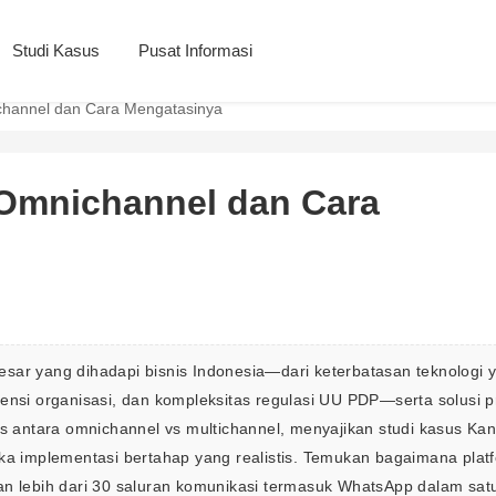
Studi Kasus
Pusat Informasi
channel dan Cara Mengatasinya
Omnichannel dan Cara
esar yang dihadapi bisnis Indonesia—dari keterbatasan teknologi 
ensi organisasi, dan kompleksitas regulasi UU PDP—serta solusi pr
is antara omnichannel vs multichannel, menyajikan studi kasus Ka
 implementasi bertahap yang realistis. Temukan bagaimana plat
an lebih dari 30 saluran komunikasi termasuk WhatsApp dalam sat