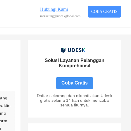
Hubungi Kami
COBA GRATIS
marketing@udeskglobal.com
Solusi Layanan Pelanggan
Komprehensif
Coba Gratis
Daftar sekarang dan nikmati akun Udesk
yang 
gratis selama 14 hari untuk mencoba
semua fiturnya.
aktis 
nmo 
form 
u 