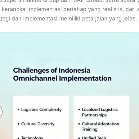
an kerangka implementasi bertahap yang realistis, dari 
egi dan implementasi memiliki peta jalan yang jelas. 