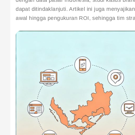
dapat ditindaklanjuti. Artikel ini juga menyajik
awal hingga pengukuran ROI, sehingga tim strat