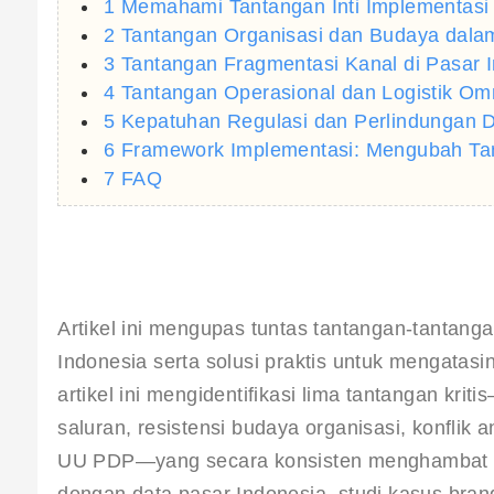
1 Memahami Tantangan Inti Implementasi
2 Tantangan Organisasi dan Budaya dala
3 Tantangan Fragmentasi Kanal di Pasar 
4 Tantangan Operasional dan Logistik Om
5 Kepatuhan Regulasi dan Perlindungan 
6 Framework Implementasi: Mengubah Ta
7 FAQ
Artikel ini mengupas tuntas tantangan-tantang
Indonesia serta solusi praktis untuk mengatasi
artikel ini mengidentifikasi lima tantangan krit
saluran, resistensi budaya organisasi, konflik a
UU PDP—yang secara konsisten menghambat tra
dengan data pasar Indonesia, studi kasus bra