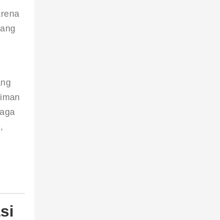
rena 
yang 
ang 
riman 
jaga 
, 
si