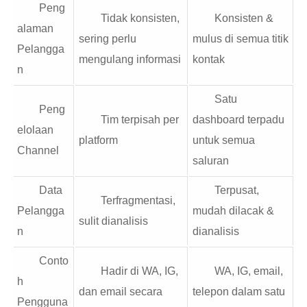
Peng
Tidak konsisten,
Konsisten &
alaman
sering perlu
mulus di semua titik
Pelangga
mengulang informasi
kontak
n
Satu
Peng
Tim terpisah per
dashboard terpadu
elolaan
platform
untuk semua
Channel
saluran
Data
Terpusat,
Terfragmentasi,
Pelangga
mudah dilacak &
sulit dianalisis
n
dianalisis
Conto
Hadir di WA, IG,
WA, IG, email,
h
dan email secara
telepon dalam satu
Pengguna