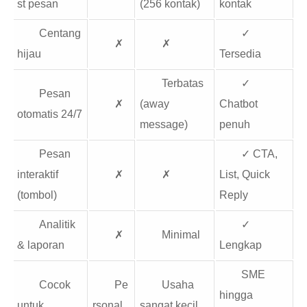
st pesan
(256 kontak)
kontak
Centang
✓
✗
✗
hijau
Tersedia
Terbatas
✓
Pesan
✗
(away
Chatbot
otomatis 24/7
message)
penuh
Pesan
✓ CTA,
interaktif
✗
✗
List, Quick
(tombol)
Reply
Analitik
✓
✗
Minimal
& laporan
Lengkap
SME
Cocok
Pe
Usaha
hingga
untuk
rsonal
sangat kecil