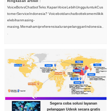
Ringkasan artikel
：
VoiceBotvsChatbotTeks:KapanVoiceLebihUngguluntukCus
tomerServiceIndonesia? Voicebotdanchatbotteksmemilikik
elebihanmasing-
masing.MemahamipreferensisaluranpelangganIndonesia..
.
Segera coba solusi layanan
pelanggan Udesk secara gratis