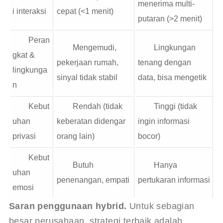
menerima multi-
i interaksi
cepat (<1 menit)
putaran (>2 menit)
Peran
Mengemudi,
Lingkungan
gkat &
pekerjaan rumah,
tenang dengan
lingkunga
sinyal tidak stabil
data, bisa mengetik
n
Kebut
Rendah (tidak
Tinggi (tidak
uhan
keberatan didengar
ingin informasi
privasi
orang lain)
bocor)
Kebut
Butuh
Hanya
uhan
penenangan, empati
pertukaran informasi
emosi
Saran penggunaan hybrid.
 Untuk sebagian 
besar perusahaan, strategi terbaik adalah 