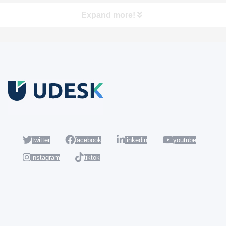
Expand more!
Coba Gratis
Daftar sekarang dan nikmati akun Udesk gratis selama 14 hari
untuk mencoba semua fiturnya.
twitter
facebook
linkedin
youtube
instagram
tiktok
Populer
Hot