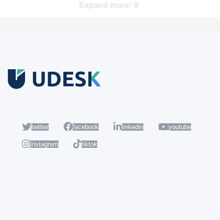
Expand more!
Coba Gratis
Daftar sekarang dan nikmati akun Udesk gratis selama 14 hari
untuk mencoba semua fiturnya.
twitter
facebook
linkedin
youtube
instagram
tiktok
Populer
Hot