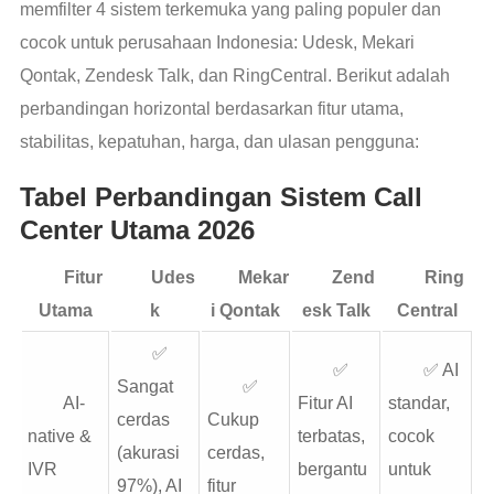
memfilter 4 sistem terkemuka yang paling populer dan
cocok untuk perusahaan Indonesia: Udesk, Mekari
Qontak, Zendesk Talk, dan RingCentral. Berikut adalah
perbandingan horizontal berdasarkan fitur utama,
stabilitas, kepatuhan, harga, dan ulasan pengguna:
Tabel Perbandingan Sistem Call
Center Utama 2026
Fitur
Udes
Mekar
Zend
Ring
Utama
k
i Qontak
esk Talk
Central
✅
✅
✅ AI
Sangat
✅
AI-
Fitur AI
standar,
cerdas
Cukup
native &
terbatas,
cocok
(akurasi
cerdas,
IVR
bergantu
untuk
97%), AI
fitur