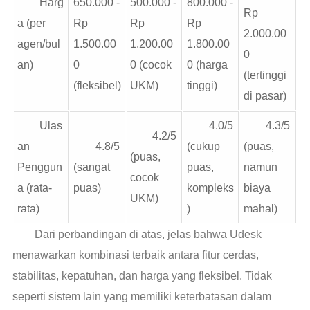
Harg
650.000 -
500.000 -
800.000 -
Rp
a (per
Rp
Rp
Rp
2.000.00
agen/bul
1.500.00
1.200.00
1.800.00
0
an)
0
0 (cocok
0 (harga
(tertinggi
(fleksibel)
UKM)
tinggi)
di pasar)
Ulas
4.0/5
4.3/5
4.2/5
an
4.8/5
(cukup
(puas,
(puas,
Penggun
(sangat
puas,
namun
cocok
a (rata-
puas)
kompleks
biaya
UKM)
rata)
)
mahal)
Dari perbandingan di atas, jelas bahwa Udesk
menawarkan kombinasi terbaik antara fitur cerdas,
stabilitas, kepatuhan, dan harga yang fleksibel. Tidak
seperti sistem lain yang memiliki keterbatasan dalam