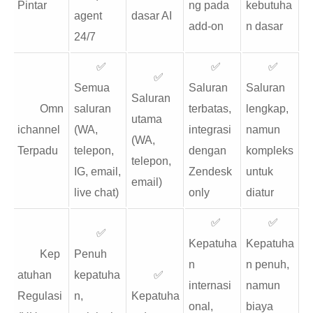
Pintar
ng pada
kebutuha
agent
dasar AI
add-on
n dasar
24/7
✅
✅
✅
✅
Semua
Saluran
Saluran
Saluran
Omn
saluran
terbatas,
lengkap,
utama
ichannel
(WA,
integrasi
namun
(WA,
Terpadu
telepon,
dengan
kompleks
telepon,
IG, email,
Zendesk
untuk
email)
live chat)
only
diatur
✅
✅
✅
Kepatuha
Kepatuha
Kep
Penuh
n
n penuh,
atuhan
kepatuha
✅
internasi
namun
Regulasi
n,
Kepatuha
onal,
biaya