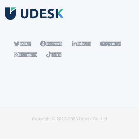
Coba Gratis
Daftar sekarang dan nikmati akun Udesk gratis selama 14 hari
untuk mencoba semua fiturnya.
twitter
facebook
linkedin
youtube
instagram
tiktok
Populer
Hot
Copyright © 2013-2026 Udesk Co.,Ltd