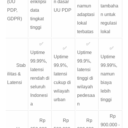
(UU
enkripsi
n dasar
namun
tambaha
PDP,
data
UU PDP
adaptasi
n untuk
GDPR)
tingkat
lokal
regulasi
tinggi
terbatas
lokal
✅
✅
✅
✅
Uptime
Uptime
Uptime
Uptime
99.99%,
99.9%,
Stab
99.9%,
99.99%,
latensi
latensi
ilitas &
latensi
namun
rendah di
tinggi di
Latensi
cukup di
biaya
seluruh
wilayah
wilayah
lebih
Indonesi
pedesaa
urban
tinggi
a
n
Rp
Rp
Rp
Rp
900.000 -