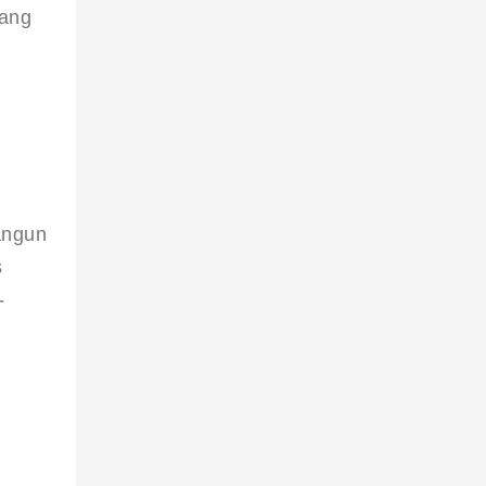
dang 
angun 
 
-