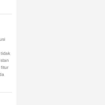
usi 
tidak 
nstan 
itur 
da 