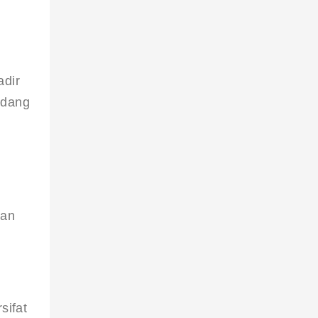
dir 
edang 
 
gan 
ifat 