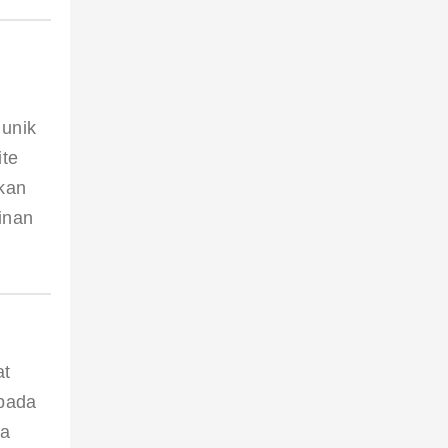
 unik 
te 
kan 
inan 
t 
pada 
a 