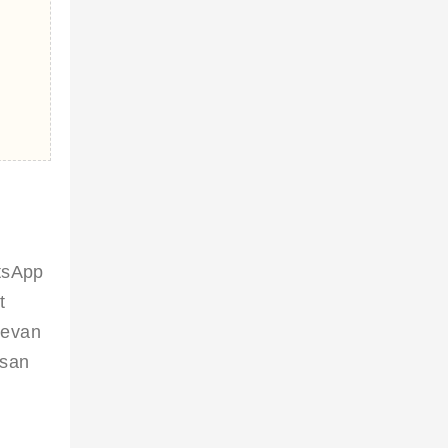
tsApp 
t 
levan 
usan 