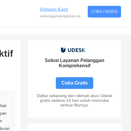
Hubungi Kami
COBA GRATIS
marketing@udeskglobal.com
tif
Solusi Layanan Pelanggan
Komprehensif
Coba Gratis
Daftar sekarang dan nikmati akun Udesk
gratis selama 14 hari untuk mencoba
semua fiturnya.
hat 
gan 
n 
luran 