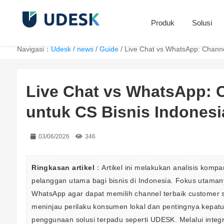
Produk
Solusi
Navigasi：
Udesk
/
news
/
Guide
/
Live Chat vs WhatsApp: Channe
Live Chat vs WhatsApp: C
untuk CS Bisnis Indones
03/06/2026
346
Ringkasan artikel
：Artikel ini melakukan analisis kompa
pelanggan utama bagi bisnis di Indonesia. Fokus utama
WhatsApp agar dapat memilih channel terbaik customer s
meninjau perilaku konsumen lokal dan pentingnya kepatu
penggunaan solusi terpadu seperti UDESK. Melalui integr