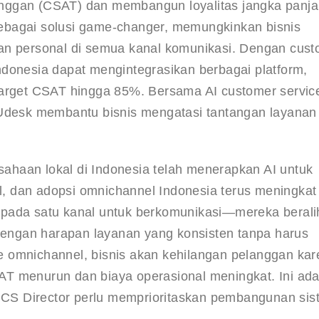
nggan (CSAT) dan membangun loyalitas jangka panja
sebagai solusi game-changer, memungkinkan bisnis 
an personal di semua kanal komunikasi. Dengan cust
donesia dapat mengintegrasikan berbagai platform, 
target CSAT hingga 85%. Bersama AI customer servic
 Udesk membantu bisnis mengatasi tantangan layanan
usahaan lokal di Indonesia telah menerapkan AI untuk 
al, dan adopsi omnichannel Indonesia terus meningkat
as pada satu kanal untuk berkomunikasi—mereka berali
 dengan harapan layanan yang konsisten tanpa harus 
 omnichannel, bisnis akan kehilangan pelanggan kar
T menurun dan biaya operasional meningkat. Ini ada
CS Director perlu memprioritaskan pembangunan sis