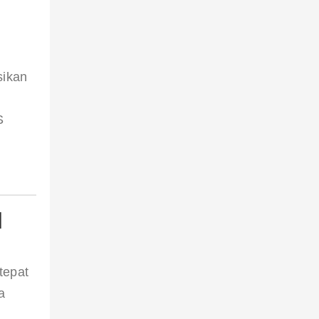
ikan 
S 
 
l
tepat 
a 