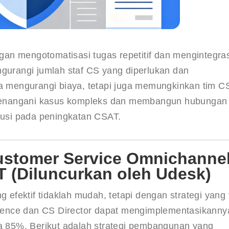
an mengotomatisasi tugas repetitif dan mengintegras
ngurangi jumlah staf CS yang diperlukan dan 
ya mengurangi biaya, tetapi juga memungkinkan tim C
ti menangani kasus kompleks dan membangun hubungan
usi pada peningkatan CSAT.
ustomer Service Omnichanne
 (Diluncurkan oleh Udesk)
fektif tidaklah mudah, tetapi dengan strategi yang 
ience dan CS Director dapat mengimplementasikanny
85%. Berikut adalah strategi pembangunan yang 