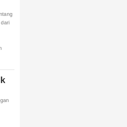
ntang 
dari 
 
h 
uk
ggan 