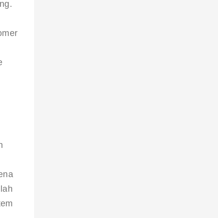
ng. 
omer 
e 
 
 
h 
ena 
lah 
tem 