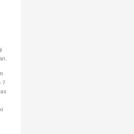
 
 
i 
an.
m 
 7 
as 
i 