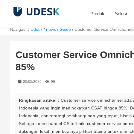
Produk
Solusi
Navigasi：
Udesk
/
news
/
Guide
/
Customer Service Omnichannel
Customer Service Omnich
85%
20/05/2026
99
Ringkasan artikel
：Customer service omnichannel adalah
Indonesia yang ingin meningkatkan CSAT hingga 85%. De
Indonesia, dan strategi pembangunan yang tepat, bisnis
Sebagai omnichannel CS terbaik, customer service omni
dukungan lokal, membuatnya pilihan utama untuk omnic