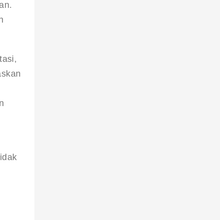
an. 
h 
asi, 
askan 
n 
idak 
 