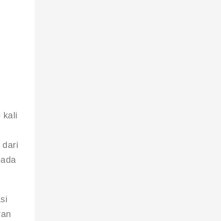
kali 
dari 
pada 
si 
ran 