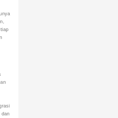
tunya 
n, 
tiap 
n 
s 
dan 
grasi 
 dan 