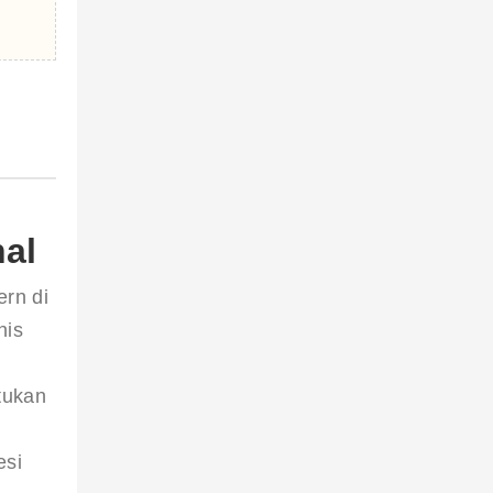
al
rn di 
nis 
tukan 
si 