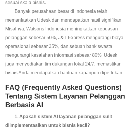
sesuai skala bisnis.
Banyak perusahaan besar di Indonesia telah
memanfaatkan Udesk dan mendapatkan hasil signifikan.
Misalnya, Watsons Indonesia meningkatkan kepuasan
pelanggan sebesar 50%, J&T Express mengurangi biaya
operasional sebesar 35%, dan sebuah bank swasta
mengurangi kesalahan informasi sebesar 80%. Udesk
juga menyediakan tim dukungan lokal 24/7, memastikan
bisnis Anda mendapatkan bantuan kapanpun diperlukan.
FAQ (Frequently Asked Questions)
Tentang Sistem Layanan Pelanggan
Berbasis AI
1. Apakah sistem AI layanan pelanggan sulit
diimplementasikan untuk bisnis kecil?