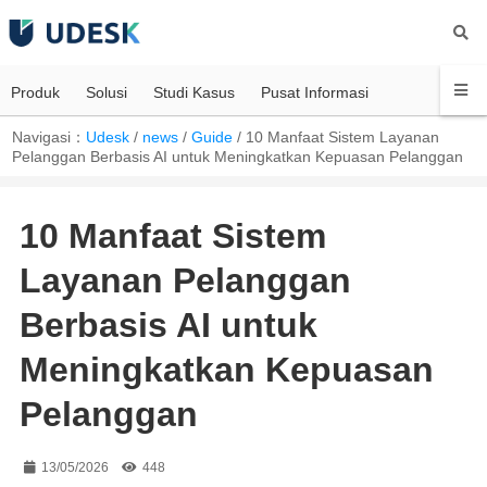
Produk
Solusi
Studi Kasus
Pusat Informasi
Navigasi：
Udesk
/
news
/
Guide
/
10 Manfaat Sistem Layanan
Pelanggan Berbasis AI untuk Meningkatkan Kepuasan Pelanggan
10 Manfaat Sistem
Layanan Pelanggan
Berbasis AI untuk
Meningkatkan Kepuasan
Pelanggan
13/05/2026
448