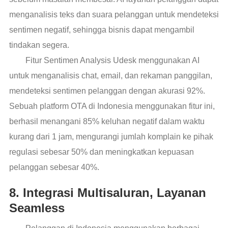
menganalisis teks dan suara pelanggan untuk mendeteksi
sentimen negatif, sehingga bisnis dapat mengambil
tindakan segera.
Fitur Sentimen Analysis Udesk menggunakan AI
untuk menganalisis chat, email, dan rekaman panggilan,
mendeteksi sentimen pelanggan dengan akurasi 92%.
Sebuah platform OTA di Indonesia menggunakan fitur ini,
berhasil menangani 85% keluhan negatif dalam waktu
kurang dari 1 jam, mengurangi jumlah komplain ke pihak
regulasi sebesar 50% dan meningkatkan kepuasan
pelanggan sebesar 40%.
8. Integrasi Multisaluran, Layanan
Seamless