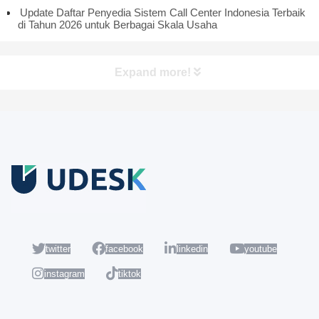
Update Daftar Penyedia Sistem Call Center Indonesia Terbaik
di Tahun 2026 untuk Berbagai Skala Usaha
Expand more!
Coba Gratis
Daftar sekarang dan nikmati akun Udesk gratis selama 14 hari
untuk mencoba semua fiturnya.
twitter
facebook
linkedin
youtube
instagram
tiktok
Populer
Hot