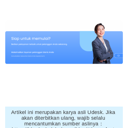
Artikel ini merupakan karya asli Udesk. Jika 
akan diterbitkan ulang, wajib selalu 
mencantumkan sumber aslinya：