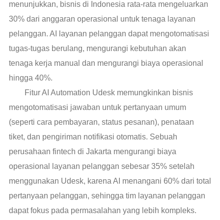
menunjukkan, bisnis di Indonesia rata-rata mengeluarkan
30% dari anggaran operasional untuk tenaga layanan
pelanggan. AI layanan pelanggan dapat mengotomatisasi
tugas-tugas berulang, mengurangi kebutuhan akan
tenaga kerja manual dan mengurangi biaya operasional
hingga 40%.
Fitur AI Automation Udesk memungkinkan bisnis
mengotomatisasi jawaban untuk pertanyaan umum
(seperti cara pembayaran, status pesanan), penataan
tiket, dan pengiriman notifikasi otomatis. Sebuah
perusahaan fintech di Jakarta mengurangi biaya
operasional layanan pelanggan sebesar 35% setelah
menggunakan Udesk, karena AI menangani 60% dari total
pertanyaan pelanggan, sehingga tim layanan pelanggan
dapat fokus pada permasalahan yang lebih kompleks.