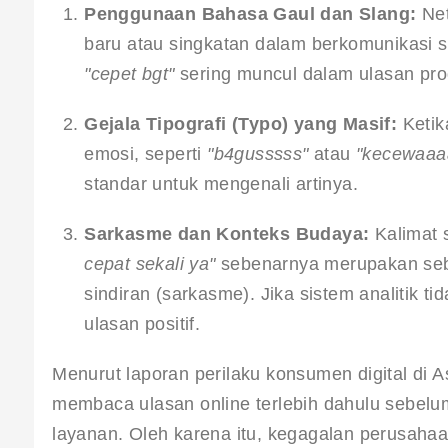
Penggunaan Bahasa Gaul dan Slang:
 Ne
baru atau singkatan dalam berkomunikasi se
"cepet bgt"
 sering muncul dalam ulasan pro
Gejala Tipografi (Typo) yang Masif:
 Keti
emosi, seperti 
"b4gusssss"
 atau 
"kecewaaa
standar untuk mengenali artinya.
Sarkasme dan Konteks Budaya:
 Kalimat 
cepat sekali ya"
 sebenarnya merupakan seb
sindiran (sarkasme). Jika sistem analitik ti
ulasan positif.
Menurut laporan perilaku konsumen digital di A
membaca ulasan online terlebih dahulu sebel
layanan. Oleh karena itu, kegagalan perusahaa