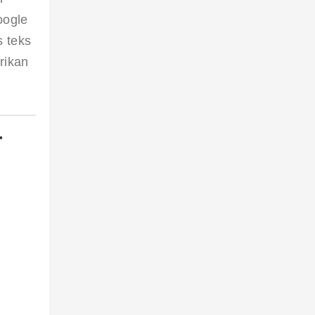
oogle 
 teks 
rikan 
r
 