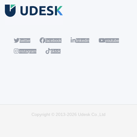
Coba Gratis
Daftar sekarang dan nikmati akun Udesk gratis selama 14 hari
untuk mencoba semua fiturnya.
twitter
facebook
linkedin
youtube
instagram
tiktok
Populer
Hot
Copyright © 2013-2026 Udesk Co.,Ltd