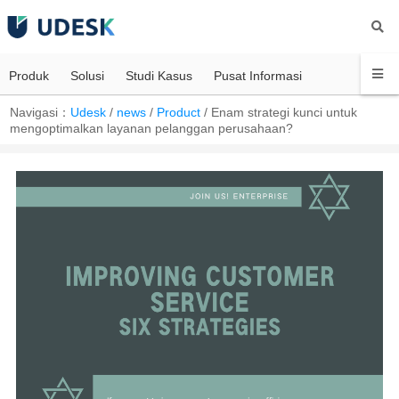
Produk
Solusi
Studi Kasus
Pusat Informasi
Navigasi：
Udesk
/
news
/
Product
/
Enam strategi kunci untuk
mengoptimalkan layanan pelanggan perusahaan?