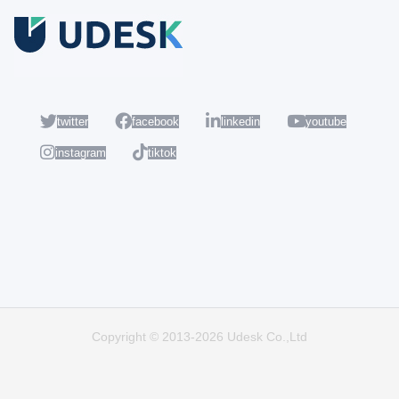
Coba Gratis
Daftar sekarang dan nikmati akun Udesk gratis selama 14 hari
untuk mencoba semua fiturnya.
twitter
facebook
linkedin
youtube
instagram
tiktok
Populer
Hot
Copyright © 2013-2026 Udesk Co.,Ltd