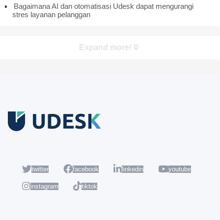
Bagaimana AI dan otomatisasi Udesk dapat mengurangi
stres layanan pelanggan
Expand more!
Coba Gratis
Daftar sekarang dan nikmati akun Udesk gratis selama 14 hari
untuk mencoba semua fiturnya.
twitter
facebook
linkedin
youtube
instagram
tiktok
Populer
Hot