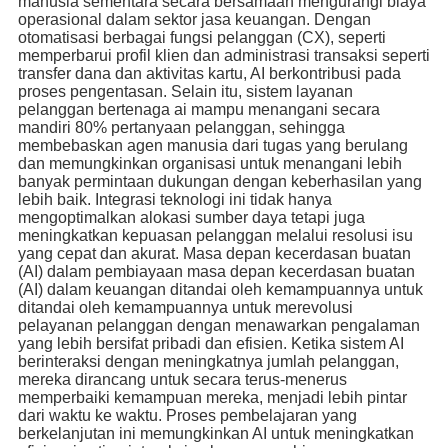
manusia sementara secara bersamaan mengurangi biaya
operasional dalam sektor jasa keuangan. Dengan
otomatisasi berbagai fungsi pelanggan (CX), seperti
memperbarui profil klien dan administrasi transaksi seperti
transfer dana dan aktivitas kartu, AI berkontribusi pada
proses pengentasan. Selain itu, sistem layanan
pelanggan bertenaga ai mampu menangani secara
mandiri 80% pertanyaan pelanggan, sehingga
membebaskan agen manusia dari tugas yang berulang
dan memungkinkan organisasi untuk menangani lebih
banyak permintaan dukungan dengan keberhasilan yang
lebih baik. Integrasi teknologi ini tidak hanya
mengoptimalkan alokasi sumber daya tetapi juga
meningkatkan kepuasan pelanggan melalui resolusi isu
yang cepat dan akurat. Masa depan kecerdasan buatan
(AI) dalam pembiayaan masa depan kecerdasan buatan
(AI) dalam keuangan ditandai oleh kemampuannya untuk
ditandai oleh kemampuannya untuk merevolusi
pelayanan pelanggan dengan menawarkan pengalaman
yang lebih bersifat pribadi dan efisien. Ketika sistem AI
berinteraksi dengan meningkatnya jumlah pelanggan,
mereka dirancang untuk secara terus-menerus
memperbaiki kemampuan mereka, menjadi lebih pintar
dari waktu ke waktu. Proses pembelajaran yang
berkelanjutan ini memungkinkan AI untuk meningkatkan