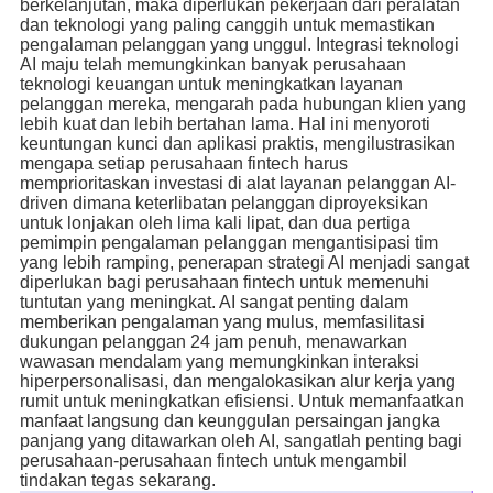
berkelanjutan, maka diperlukan pekerjaan dari peralatan
dan teknologi yang paling canggih untuk memastikan
pengalaman pelanggan yang unggul. Integrasi teknologi
AI maju telah memungkinkan banyak perusahaan
teknologi keuangan untuk meningkatkan layanan
pelanggan mereka, mengarah pada hubungan klien yang
lebih kuat dan lebih bertahan lama. Hal ini menyoroti
keuntungan kunci dan aplikasi praktis, mengilustrasikan
mengapa setiap perusahaan fintech harus
memprioritaskan investasi di alat layanan pelanggan AI-
driven dimana keterlibatan pelanggan diproyeksikan
untuk lonjakan oleh lima kali lipat, dan dua pertiga
pemimpin pengalaman pelanggan mengantisipasi tim
yang lebih ramping, penerapan strategi AI menjadi sangat
diperlukan bagi perusahaan fintech untuk memenuhi
tuntutan yang meningkat. AI sangat penting dalam
memberikan pengalaman yang mulus, memfasilitasi
dukungan pelanggan 24 jam penuh, menawarkan
wawasan mendalam yang memungkinkan interaksi
hiperpersonalisasi, dan mengalokasikan alur kerja yang
rumit untuk meningkatkan efisiensi. Untuk memanfaatkan
manfaat langsung dan keunggulan persaingan jangka
panjang yang ditawarkan oleh AI, sangatlah penting bagi
perusahaan-perusahaan fintech untuk mengambil
tindakan tegas sekarang.