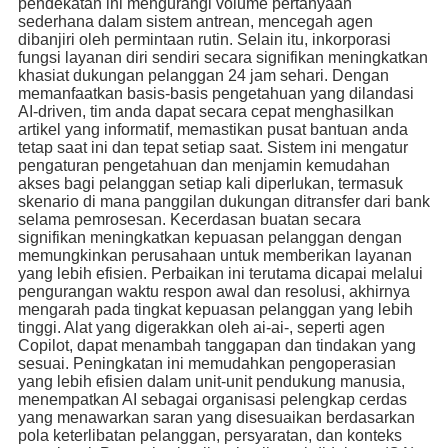
pendekatan ini mengurangi volume pertanyaan
sederhana dalam sistem antrean, mencegah agen
dibanjiri oleh permintaan rutin. Selain itu, inkorporasi
fungsi layanan diri sendiri secara signifikan meningkatkan
khasiat dukungan pelanggan 24 jam sehari. Dengan
memanfaatkan basis-basis pengetahuan yang dilandasi
AI-driven, tim anda dapat secara cepat menghasilkan
artikel yang informatif, memastikan pusat bantuan anda
tetap saat ini dan tepat setiap saat. Sistem ini mengatur
pengaturan pengetahuan dan menjamin kemudahan
akses bagi pelanggan setiap kali diperlukan, termasuk
skenario di mana panggilan dukungan ditransfer dari bank
selama pemrosesan. Kecerdasan buatan secara
signifikan meningkatkan kepuasan pelanggan dengan
memungkinkan perusahaan untuk memberikan layanan
yang lebih efisien. Perbaikan ini terutama dicapai melalui
pengurangan waktu respon awal dan resolusi, akhirnya
mengarah pada tingkat kepuasan pelanggan yang lebih
tinggi. Alat yang digerakkan oleh ai-ai-, seperti agen
Copilot, dapat menambah tanggapan dan tindakan yang
sesuai. Peningkatan ini memudahkan pengoperasian
yang lebih efisien dalam unit-unit pendukung manusia,
menempatkan AI sebagai organisasi pelengkap cerdas
yang menawarkan saran yang disesuaikan berdasarkan
pola keterlibatan pelanggan, persyaratan, dan konteks