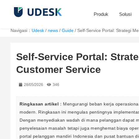
Produk
Solusi
Navigasi：
Udesk
/
news
/
Guide
/
Self-Service Portal: Strategi
Self-Service Portal: Str
Customer Service
28/05/2026
346
Ringkasan artikel
：Mengurangi beban kerja operasional 
modern. Ringkasan ini mengulas pentingnya implementasi s
Dengan menyediakan wadah di mana pelanggan dapat men
penyelesaian masalah tetapi juga menghemat biaya operas
portal pelanggan mandiri Indonesia dan pusat bantuan di