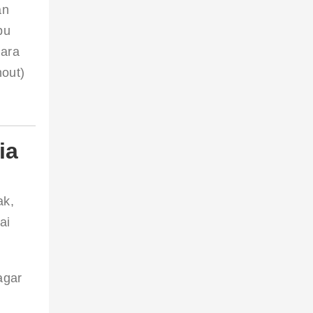
an 
pu 
ara 
out) 
ia
ak, 
ai 
agar 