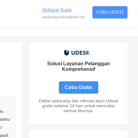
Hubungi Kami
COBA GRATIS
marketing@udeskglobal.com
Solusi Layanan Pelanggan
Komprehensif
Coba Gratis
Daftar sekarang dan nikmati akun Udesk
gratis selama 14 hari untuk mencoba
semua fiturnya.
s. 
aktu 
i 
jauh 