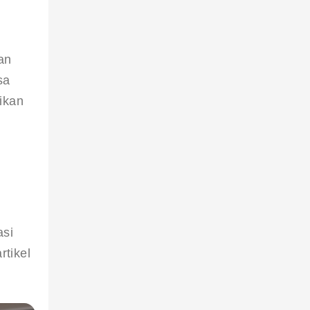
an 
sa 
ikan 
 
si 
tikel 