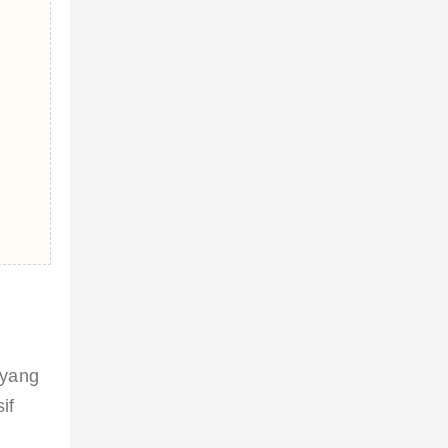
 yang 
if 