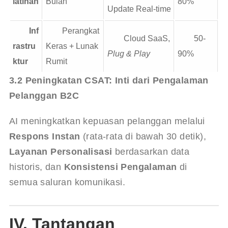
latihan
Bulan
80%
Update Real-time
Inf
Perangkat
Cloud SaaS,
50-
rastru
Keras + Lunak
Plug & Play
90%
ktur
Rumit
3.2 Peningkatan CSAT: Inti dari Pengalaman 
Pelanggan B2C
AI meningkatkan kepuasan pelanggan melalui 
Respons Instan
 (rata-rata di bawah 30 detik), 
Layanan Personalisasi
 berdasarkan data 
historis, dan 
Konsistensi Pengalaman
 di 
semua saluran komunikasi.
IV. Tantangan