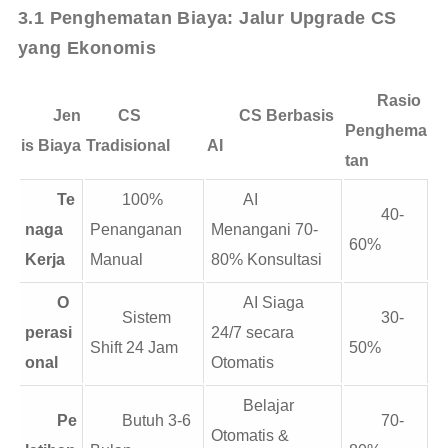
3.1 Penghematan Biaya: Jalur Upgrade CS 
yang Ekonomis
Rasio
Jen
CS
CS Berbasis
Penghema
is Biaya
Tradisional
AI
tan
Te
100%
AI
40-
naga
Penanganan
Menangani 70-
60%
Kerja
Manual
80% Konsultasi
O
AI Siaga
Sistem
30-
perasi
24/7 secara
Shift 24 Jam
50%
onal
Otomatis
Belajar
Pe
Butuh 3-6
70-
Otomatis &