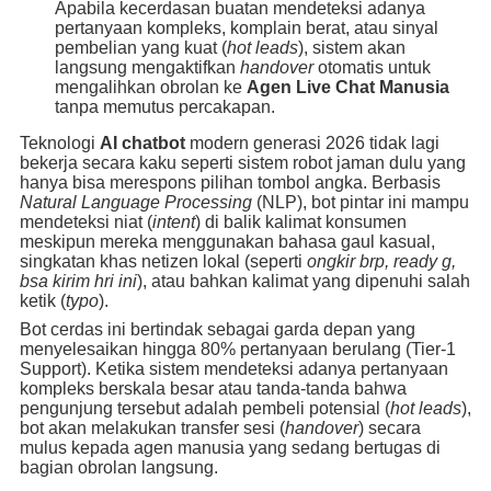
Apabila kecerdasan buatan mendeteksi adanya
pertanyaan kompleks, komplain berat, atau sinyal
pembelian yang kuat (
hot leads
), sistem akan
langsung mengaktifkan
handover
otomatis untuk
mengalihkan obrolan ke
Agen Live Chat Manusia
tanpa memutus percakapan.
Teknologi
AI chatbot
modern generasi 2026 tidak lagi
bekerja secara kaku seperti sistem robot jaman dulu yang
hanya bisa merespons pilihan tombol angka. Berbasis
Natural Language Processing
(NLP), bot pintar ini mampu
mendeteksi niat (
intent
) di balik kalimat konsumen
meskipun mereka menggunakan bahasa gaul kasual,
singkatan khas netizen lokal (seperti
ongkir brp, ready g,
bsa kirim hri ini
), atau bahkan kalimat yang dipenuhi salah
ketik (
typo
).
Bot cerdas ini bertindak sebagai garda depan yang
menyelesaikan hingga 80% pertanyaan berulang (Tier-1
Support). Ketika sistem mendeteksi adanya pertanyaan
kompleks berskala besar atau tanda-tanda bahwa
pengunjung tersebut adalah pembeli potensial (
hot leads
),
bot akan melakukan transfer sesi (
handover
) secara
mulus kepada agen manusia yang sedang bertugas di
bagian obrolan langsung.