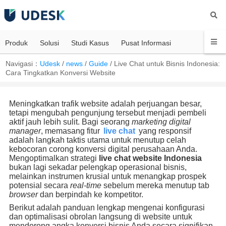
Produk
Solusi
Studi Kasus
Pusat Informasi
Navigasi：
Udesk
/
news
/
Guide
/
Live Chat untuk Bisnis Indonesia:
Cara Tingkatkan Konversi Website
Meningkatkan trafik website adalah perjuangan besar,
tetapi mengubah pengunjung tersebut menjadi pembeli
aktif jauh lebih sulit. Bagi seorang
marketing digital
manager
, memasang fitur
live chat
yang responsif
adalah langkah taktis utama untuk menutup celah
kebocoran corong konversi digital perusahaan Anda.
Mengoptimalkan strategi
live chat website Indonesia
bukan lagi sekadar pelengkap operasional bisnis,
melainkan instrumen krusial untuk menangkap prospek
potensial secara
real-time
sebelum mereka menutup tab
browser
dan berpindah ke kompetitor.
Berikut adalah panduan lengkap mengenai konfigurasi
dan optimalisasi obrolan langsung di website untuk
mendorong angka konversi bisnis Anda secara signifikan