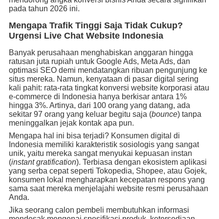
pada tahun 2026 ini.
Mengapa Trafik Tinggi Saja Tidak Cukup?
Urgensi Live Chat Website Indonesia
Banyak perusahaan menghabiskan anggaran hingga
ratusan juta rupiah untuk Google Ads, Meta Ads, dan
optimasi SEO demi mendatangkan ribuan pengunjung ke
situs mereka. Namun, kenyataan di pasar digital sering
kali pahit: rata-rata tingkat konversi website korporasi atau
e-commerce di Indonesia hanya berkisar antara 1%
hingga 3%. Artinya, dari 100 orang yang datang, ada
sekitar 97 orang yang keluar begitu saja (
bounce
) tanpa
meninggalkan jejak kontak apa pun.
Mengapa hal ini bisa terjadi? Konsumen digital di
Indonesia memiliki karakteristik sosiologis yang sangat
unik, yaitu mereka sangat menyukai kepuasan instan
(
instant gratification
). Terbiasa dengan ekosistem aplikasi
yang serba cepat seperti Tokopedia, Shopee, atau Gojek,
konsumen lokal mengharapkan kecepatan respons yang
sama saat mereka menjelajahi website resmi perusahaan
Anda.
Jika seorang calon pembeli membutuhkan informasi
mendesak mengenai spesifikasi produk, ketersediaan