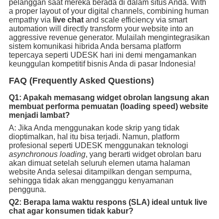
pelanggan saat mereka berada di dalam situs Anda. With
a proper layout of your digital channels, combining human
empathy via
live chat
and scale efficiency via smart
automation will directly transform your website into an
aggressive revenue generator. Mulailah mengintegrasikan
sistem komunikasi hibrida Anda bersama platform
tepercaya seperti UDESK hari ini demi mengamankan
keunggulan kompetitif bisnis Anda di pasar Indonesia!
FAQ (Frequently Asked Questions)
Q1: Apakah memasang widget obrolan langsung akan
membuat performa pemuatan (loading speed) website
menjadi lambat?
A: Jika Anda menggunakan kode skrip yang tidak
dioptimalkan, hal itu bisa terjadi. Namun, platform
profesional seperti UDESK menggunakan teknologi
asynchronous loading
, yang berarti widget obrolan baru
akan dimuat setelah seluruh elemen utama halaman
website Anda selesai ditampilkan dengan sempurna,
sehingga tidak akan mengganggu kenyamanan
pengguna.
Q2: Berapa lama waktu respons (SLA) ideal untuk live
chat agar konsumen tidak kabur?