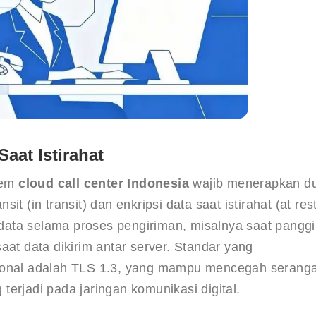
Saat Istirahat
em 
cloud call center Indonesia
 wajib menerapkan d
sit (in transit) dan enkripsi data saat istirahat (at rest
i data selama proses pengiriman, misalnya saat panggi
aat data dikirim antar server. Standar yang 
sional adalah TLS 1.3, yang mampu mencegah serang
erjadi pada jaringan komunikasi digital.