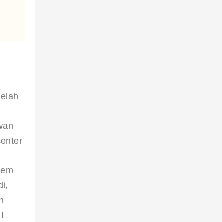
telah 
 
wan 
center 
tem 
i, 
n 
l 