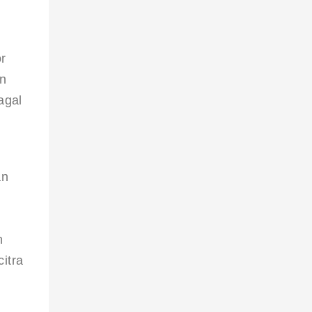
r 
n 
agal 
 
an 
n 
itra 