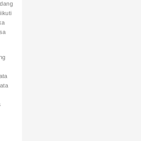
ndang 
kuti 
ka 
sa 
ng 
 
ata 
ata 
 
 