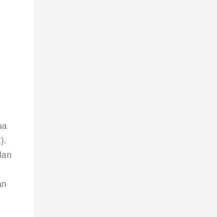
ua 
). 
lan 
an 