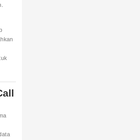
n.
 
p 
ahkan 
tuk 
all
ma 
data 