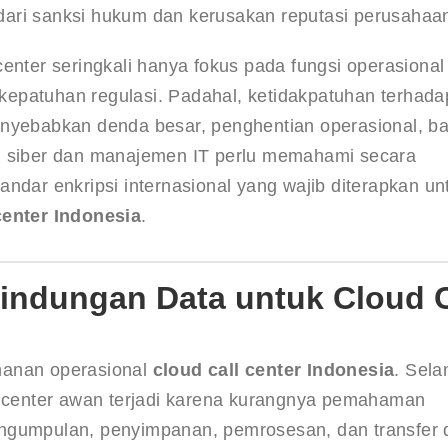
dari sanksi hukum dan kerusakan reputasi perusahaa
enter seringkali hanya fokus pada fungsi operasional
epatuhan regulasi. Padahal, ketidakpatuhan terhada
enyebabkan denda besar, penghentian operasional, b
n siber dan manajemen IT perlu memahami secara 
ndar enkripsi internasional yang wajib diterapkan un
center Indonesia
.
lindungan Data untuk Cloud C
anan operasional 
cloud call center Indonesia
. Sela
l center awan terjadi karena kurangnya pemahaman 
ngumpulan, penyimpanan, pemrosesan, dan transfer 