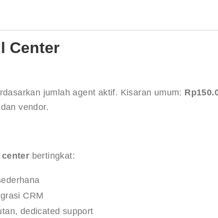
l Center
asarkan jumlah agent aktif. Kisaran umum: 
Rp150.
r dan vendor.
 center
 bertingkat:
 sederhana
tegrasi CRM
utan, dedicated support