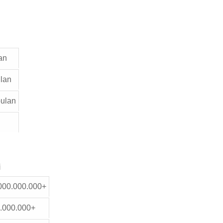
an
lan
ulan
i
000.000.000+
.000.000+