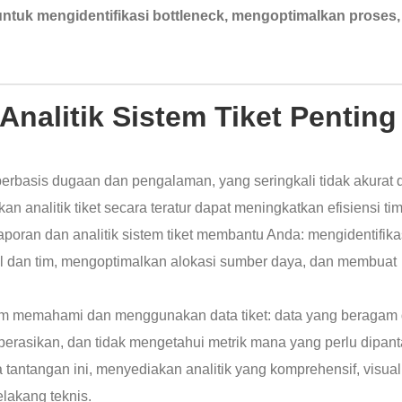
untuk mengidentifikasi bottleneck, mengoptimalkan proses,
alitik Sistem Tiket Penting
berbasis dugaan dan pengalaman, yang seringkali tidak akurat 
an analitik tiket secara teratur dapat meningkatkan efisiensi t
ran dan analitik sistem tiket membantu Anda: mengidentifika
ual dan tim, mengoptimalkan alokasi sumber daya, dan membuat
m memahami dan menggunakan data tiket: data yang beragam
ioperasikan, dan tidak mengetahui metrik mana yang perlu dipant
tantangan ini, menyediakan analitik yang komprehensif, visual
lakang teknis.