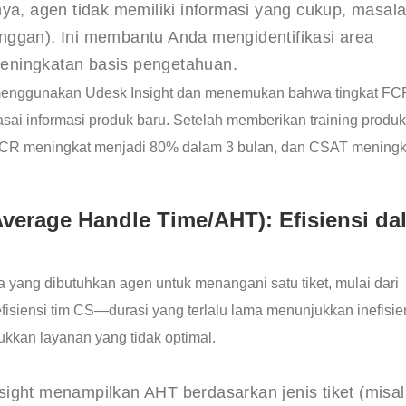
ya, agen tidak memiliki informasi yang cukup, masal
ggan). Ini membantu Anda mengidentifikasi area
 peningkatan basis pengetahuan.
menggunakan Udesk Insight dan menemukan bahwa tingkat FC
ai informasi produk baru. Setelah memberikan training produ
 FCR meningkat menjadi 80% dalam 3 bulan, dan CSAT meningk
Average Handle Time/AHT): Efisiensi da
a yang dibutuhkan agen untuk menangani satu tiket, mulai dari
fisiensi tim CS—durasi yang terlalu lama menunjukkan inefisie
kkan layanan yang tidak optimal.
Insight menampilkan AHT berdasarkan jenis tiket (misa