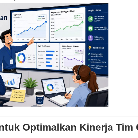
 untuk Optimalkan Kinerja Tim