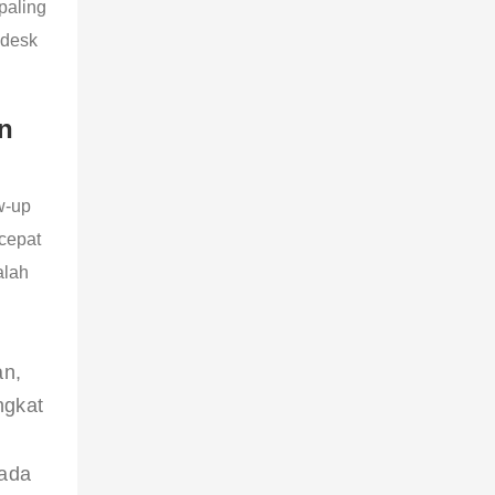
paling
Udesk
an
w-up
 cepat
alah
an,
ngkat
pada