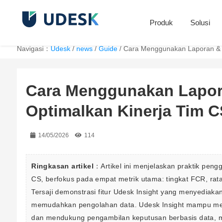
Produk
Solusi
Navigasi：
Udesk
/
news
/
Guide
/
Cara Menggunakan Laporan & An
Cara Menggunakan Laporan
Optimalkan Kinerja Tim C
14/05/2026
114
Ringkasan artikel
：Artikel ini menjelaskan praktik pengg
CS, berfokus pada empat metrik utama: tingkat FCR, rata
Tersaji demonstrasi fitur Udesk Insight yang menyediakan 
memudahkan pengolahan data. Udesk Insight mampu meng
dan mendukung pengambilan keputusan berbasis data, menj