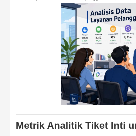
Metrik Analitik Tiket Inti