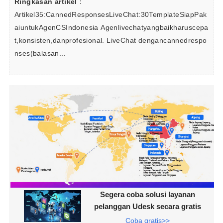
Ringkasan artikel
：
Artikel35:CannedResponsesLiveChat:30TemplateSiapPak
aiuntukAgenCSIndonesia Agenlivechatyangbaikharuscepa
t,konsisten,danprofesional. LiveChat dengancannedrespo
nses(balasan...
Segera coba solusi layanan
pelanggan Udesk secara gratis
Coba gratis>>