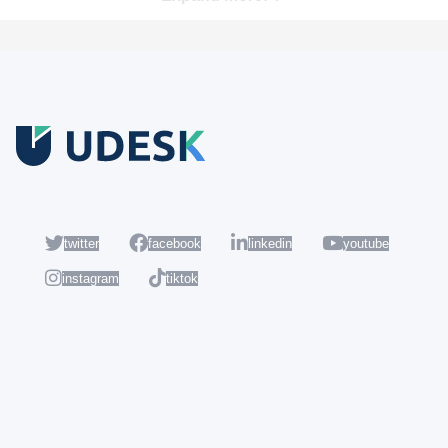
Coba Gratis
Daftar sekarang dan nikmati akun Udesk gratis selama 14 hari
untuk mencoba semua fiturnya.
twitter
facebook
linkedin
youtube
instagram
tiktok
Populer
Hot