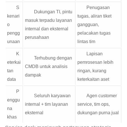
S
Penugasan
Dukungan TI, pintu
kenari
tugas, aliran tiket
masuk terpadu layanan
o
gangguan,
internal dan eksternal
pengg
pelacakan tugas
perusahaan
unaan
lintas tim
K
Lapisan
Terhubung dengan
eterkai
pemrosesan lebih
CMDB untuk analisis
tan
ringan, kurang
dampak
data
keterkaitan aset
P
Seluruh karyawan
Agen customer
enggu
internal + tim layanan
service, tim ops,
na
eksternal
dukungan purna jual
khas