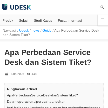
Produk
Solusi
Studi Kasus
Pusat Informasi
Navigasi：
Udesk
/
news
/
Guide
/
Apa Perbedaan Service Desk
dan Sistem Tiket?
Apa Perbedaan Service
Desk dan Sistem Tiket?
11/05/2026
448
Ringkasan artikel
：
ApaPerbedaanServiceDeskdanSistemTiket?
Dalamoperasionalperusahaansehari-
hari,istilahservicedeskdan sistemtiket seringdigunakansec