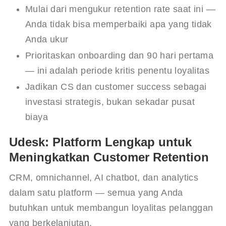
Mulai dari mengukur retention rate saat ini —
Anda tidak bisa memperbaiki apa yang tidak
Anda ukur
Prioritaskan onboarding dan 90 hari pertama
— ini adalah periode kritis penentu loyalitas
Jadikan CS dan customer success sebagai
investasi strategis, bukan sekadar pusat
biaya
Udesk: Platform Lengkap untuk
Meningkatkan Customer Retention
CRM, omnichannel, AI chatbot, dan analytics 
dalam satu platform — semua yang Anda 
butuhkan untuk membangun loyalitas pelanggan 
yang berkelanjutan.