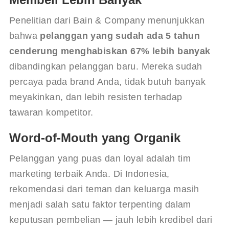
Penelitian dari Bain & Company menunjukkan 
bahwa 
pelanggan yang sudah ada 5 tahun 
cenderung menghabiskan 67% lebih banyak
dibandingkan pelanggan baru. Mereka sudah 
percaya pada brand Anda, tidak butuh banyak 
meyakinkan, dan lebih resisten terhadap 
tawaran kompetitor.
Word-of-Mouth yang Organik
Pelanggan yang puas dan loyal adalah tim 
marketing terbaik Anda. Di Indonesia, 
rekomendasi dari teman dan keluarga masih 
menjadi salah satu faktor terpenting dalam 
keputusan pembelian — jauh lebih kredibel dari 