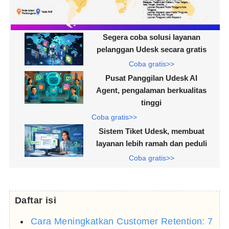
Segera coba solusi layanan
pelanggan Udesk secara gratis
Coba gratis>>
Pusat Panggilan Udesk AI
Agent, pengalaman berkualitas
tinggi
Coba gratis>>
Sistem Tiket Udesk, membuat
layanan lebih ramah dan peduli
Coba gratis>>
Daftar isi
Cara Meningkatkan Customer Retention: 7