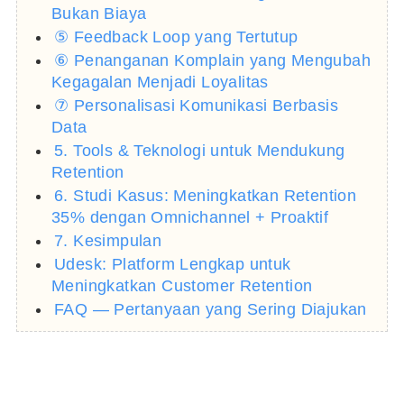
Bukan Biaya
⑤ Feedback Loop yang Tertutup
⑥ Penanganan Komplain yang Mengubah
Kegagalan Menjadi Loyalitas
⑦ Personalisasi Komunikasi Berbasis
Data
5. Tools & Teknologi untuk Mendukung
Retention
6. Studi Kasus: Meningkatkan Retention
35% dengan Omnichannel + Proaktif
7. Kesimpulan
Udesk: Platform Lengkap untuk
Meningkatkan Customer Retention
FAQ — Pertanyaan yang Sering Diajukan