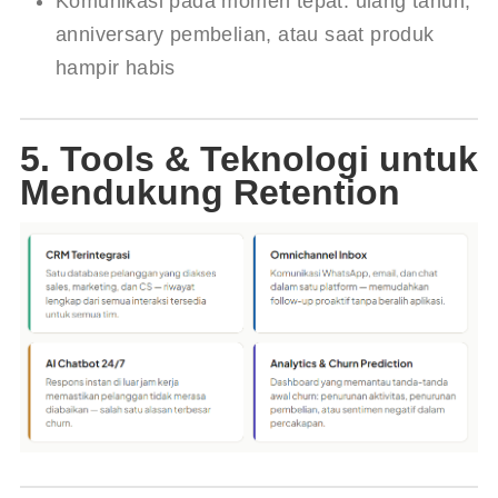
Komunikasi pada momen tepat: ulang tahun,
anniversary pembelian, atau saat produk
hampir habis
5. Tools & Teknologi untuk
Mendukung Retention