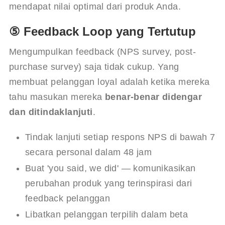
mendapat nilai optimal dari produk Anda.
⑤ Feedback Loop yang Tertutup
Mengumpulkan feedback (NPS survey, post-
purchase survey) saja tidak cukup. Yang 
membuat pelanggan loyal adalah ketika mereka 
tahu masukan mereka 
benar-benar didengar 
dan ditindaklanjuti
.
Tindak lanjuti setiap respons NPS di bawah 7
secara personal dalam 48 jam
Buat 'you said, we did' — komunikasikan
perubahan produk yang terinspirasi dari
feedback pelanggan
Libatkan pelanggan terpilih dalam beta