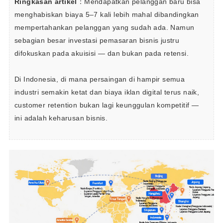
Ringkasan artikel
：Mendapatkan pelanggan baru bisa 
menghabiskan biaya 5–7 kali lebih mahal dibandingkan 
mempertahankan pelanggan yang sudah ada. Namun 
sebagian besar investasi pemasaran bisnis justru 
difokuskan pada akuisisi — dan bukan pada retensi.

Di Indonesia, di mana persaingan di hampir semua 
industri semakin ketat dan biaya iklan digital terus naik, 
customer retention bukan lagi keunggulan kompetitif — 
ini adalah keharusan bisnis.