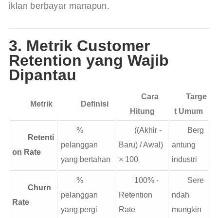
iklan berbayar manapun.
3. Metrik Customer
Retention yang Wajib
Dipantau
Cara
Targe
Metrik
Definisi
Hitung
t Umum
%
((Akhir -
Berg
Retenti
pelanggan
Baru) / Awal)
antung
on Rate
yang bertahan
× 100
industri
%
100% -
Sere
Churn
pelanggan
Retention
ndah
Rate
yang pergi
Rate
mungkin