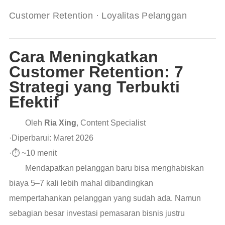
Customer Retention · Loyalitas Pelanggan
Cara Meningkatkan
Customer Retention: 7
Strategi yang Terbukti
Efektif
Oleh
Ria Xing
, Content Specialist
·
Diperbarui: Maret 2026
·
⏱ ~10 menit
Mendapatkan pelanggan baru bisa menghabiskan
biaya 5–7 kali lebih mahal dibandingkan
mempertahankan pelanggan yang sudah ada. Namun
sebagian besar investasi pemasaran bisnis justru