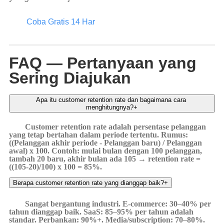
Coba Gratis 14 Har
FAQ — Pertanyaan yang
Sering Diajukan
Apa itu customer retention rate dan bagaimana cara 
menghitungnya?
+
Customer retention rate adalah persentase pelanggan
yang tetap bertahan dalam periode tertentu. Rumus:
((Pelanggan akhir periode - Pelanggan baru) / Pelanggan
awal) x 100. Contoh: mulai bulan dengan 100 pelanggan,
tambah 20 baru, akhir bulan ada 105 → retention rate =
((105-20)/100) x 100 = 85%.
Berapa customer retention rate yang dianggap baik?
+
Sangat bergantung industri. E-commerce: 30–40% per
tahun dianggap baik. SaaS: 85–95% per tahun adalah
standar. Perbankan: 90%+. Media/subscription: 70–80%.