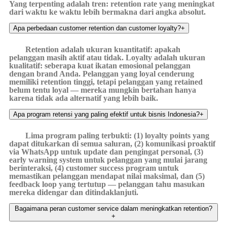
Yang terpenting adalah tren: retention rate yang meningkat
dari waktu ke waktu lebih bermakna dari angka absolut.
Apa perbedaan customer retention dan customer loyalty?
+
Retention adalah ukuran kuantitatif: apakah
pelanggan masih aktif atau tidak. Loyalty adalah ukuran
kualitatif: seberapa kuat ikatan emosional pelanggan
dengan brand Anda. Pelanggan yang loyal cenderung
memiliki retention tinggi, tetapi pelanggan yang retained
belum tentu loyal — mereka mungkin bertahan hanya
karena tidak ada alternatif yang lebih baik.
Apa program retensi yang paling efektif untuk bisnis Indonesia?
+
Lima program paling terbukti: (1) loyalty points yang
dapat ditukarkan di semua saluran, (2) komunikasi proaktif
via WhatsApp untuk update dan pengingat personal, (3)
early warning system untuk pelanggan yang mulai jarang
berinteraksi, (4) customer success program untuk
memastikan pelanggan mendapat nilai maksimal, dan (5)
feedback loop yang tertutup — pelanggan tahu masukan
mereka didengar dan ditindaklanjuti.
Bagaimana peran customer service dalam meningkatkan retention?
+