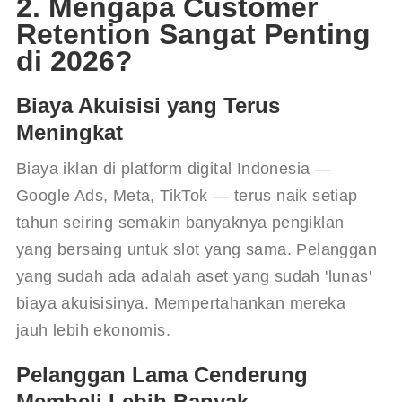
2. Mengapa Customer
Retention Sangat Penting
di 2026?
Biaya Akuisisi yang Terus
Meningkat
Biaya iklan di platform digital Indonesia — 
Google Ads, Meta, TikTok — terus naik setiap 
tahun seiring semakin banyaknya pengiklan 
yang bersaing untuk slot yang sama. Pelanggan 
yang sudah ada adalah aset yang sudah 'lunas' 
biaya akuisisinya. Mempertahankan mereka 
jauh lebih ekonomis.
Pelanggan Lama Cenderung
Membeli Lebih Banyak