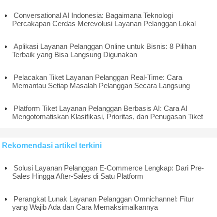
Conversational AI Indonesia: Bagaimana Teknologi
Percakapan Cerdas Merevolusi Layanan Pelanggan Lokal
Aplikasi Layanan Pelanggan Online untuk Bisnis: 8 Pilihan
Terbaik yang Bisa Langsung Digunakan
Pelacakan Tiket Layanan Pelanggan Real-Time: Cara
Memantau Setiap Masalah Pelanggan Secara Langsung
Platform Tiket Layanan Pelanggan Berbasis AI: Cara AI
Mengotomatiskan Klasifikasi, Prioritas, dan Penugasan Tiket
Rekomendasi artikel terkini
Solusi Layanan Pelanggan E-Commerce Lengkap: Dari Pre-
Sales Hingga After-Sales di Satu Platform
Perangkat Lunak Layanan Pelanggan Omnichannel: Fitur
yang Wajib Ada dan Cara Memaksimalkannya