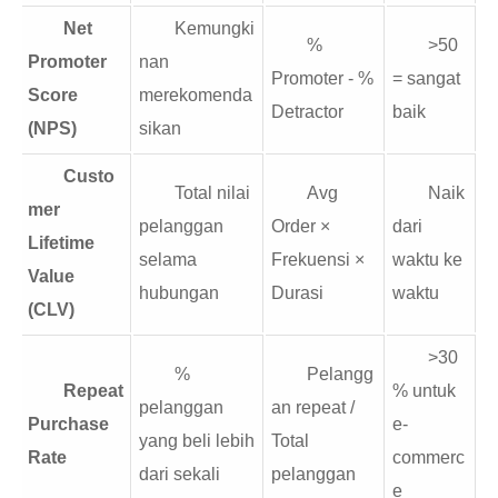
Net
Kemungki
%
>50
Promoter
nan
Promoter - %
= sangat
Score
merekomenda
Detractor
baik
(NPS)
sikan
Custo
Total nilai
Avg
Naik
mer
pelanggan
Order ×
dari
Lifetime
selama
Frekuensi ×
waktu ke
Value
hubungan
Durasi
waktu
(CLV)
>30
%
Pelangg
Repeat
% untuk
pelanggan
an repeat /
Purchase
e-
yang beli lebih
Total
Rate
commerc
dari sekali
pelanggan
e