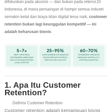
difokuskan pada akuisisi — dan bukan pada retensi.Di
Indonesia, di mana persaingan di hampir semua industri
semakin ketat dan biaya iklan digital terus naik,
customer
retention bukan lagi keunggulan kompetitif — ini
adalah keharusan bisnis
.
1. Apa Itu Customer
Retention?
Definisi Customer Retention
Customer retention adalah kemampuan bisnis 