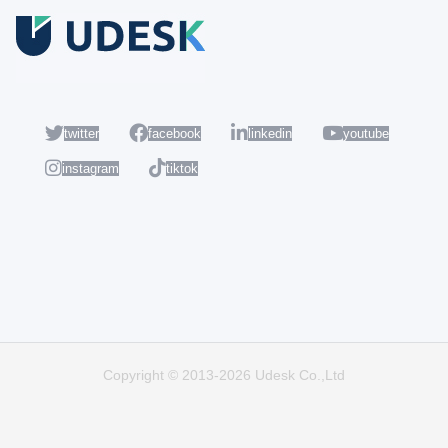
Coba Gratis
Daftar sekarang dan nikmati akun Udesk gratis selama 14 hari
untuk mencoba semua fiturnya.
twitter
facebook
linkedin
youtube
instagram
tiktok
Populer
Hot
Copyright © 2013-2026 Udesk Co.,Ltd