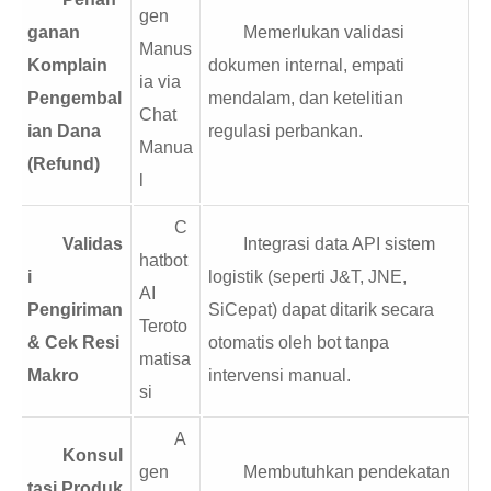
gen
ganan
Memerlukan validasi
Manus
Komplain
dokumen internal, empati
ia via
Pengembal
mendalam, dan ketelitian
Chat
ian Dana
regulasi perbankan.
Manua
(Refund)
l
C
Validas
Integrasi data API sistem
hatbot
i
logistik (seperti J&T, JNE,
AI
Pengiriman
SiCepat) dapat ditarik secara
Teroto
& Cek Resi
otomatis oleh bot tanpa
matisa
Makro
intervensi manual.
si
A
Konsul
gen
Membutuhkan pendekatan
tasi Produk