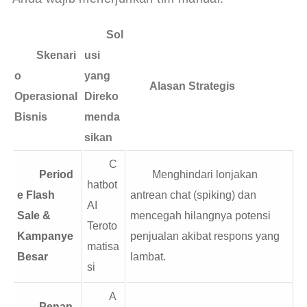
Sol
Skenari
usi
o
yang
Alasan Strategis
Operasional
Direko
Bisnis
menda
sikan
C
Period
Menghindari lonjakan
hatbot
e Flash
antrean chat (spiking) dan
AI
Sale &
mencegah hilangnya potensi
Teroto
Kampanye
penjualan akibat respons yang
matisa
Besar
lambat.
si
A
Penan