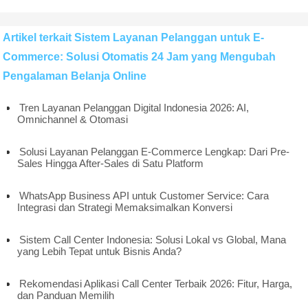
Artikel terkait Sistem Layanan Pelanggan untuk E-
Commerce: Solusi Otomatis 24 Jam yang Mengubah
Pengalaman Belanja Online
Tren Layanan Pelanggan Digital Indonesia 2026: AI,
Omnichannel & Otomasi
Solusi Layanan Pelanggan E-Commerce Lengkap: Dari Pre-
Sales Hingga After-Sales di Satu Platform
WhatsApp Business API untuk Customer Service: Cara
Integrasi dan Strategi Memaksimalkan Konversi
Sistem Call Center Indonesia: Solusi Lokal vs Global, Mana
yang Lebih Tepat untuk Bisnis Anda?
Rekomendasi Aplikasi Call Center Terbaik 2026: Fitur, Harga,
dan Panduan Memilih