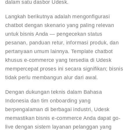
dalam satu dasbor Udesk.
Langkah berikutnya adalah mengonfigurasi 
chatbot dengan skenario yang paling relevan 
untuk bisnis Anda — pengecekan status 
pesanan, panduan retur, informasi produk, dan 
pertanyaan umum lainnya. Template chatbot 
khusus e-commerce yang tersedia di Udesk 
mempercepat proses ini secara signifikan; bisnis 
tidak perlu membangun alur dari awal.
Dengan dukungan teknis dalam Bahasa 
Indonesia dan tim onboarding yang 
berpengalaman di berbagai industri, Udesk 
memastikan bisnis e-commerce Anda dapat go-
live dengan sistem layanan pelanggan yang 