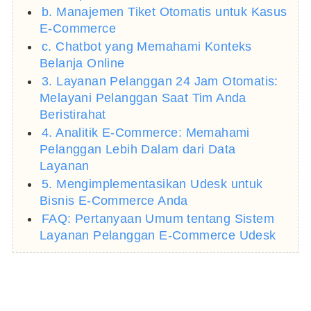
b. Manajemen Tiket Otomatis untuk Kasus
E-Commerce
c. Chatbot yang Memahami Konteks
Belanja Online
3. Layanan Pelanggan 24 Jam Otomatis:
Melayani Pelanggan Saat Tim Anda
Beristirahat
4. Analitik E-Commerce: Memahami
Pelanggan Lebih Dalam dari Data
Layanan
5. Mengimplementasikan Udesk untuk
Bisnis E-Commerce Anda
FAQ: Pertanyaan Umum tentang Sistem
Layanan Pelanggan E-Commerce Udesk