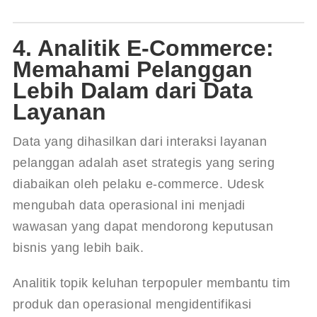
4. Analitik E-Commerce:
Memahami Pelanggan
Lebih Dalam dari Data
Layanan
Data yang dihasilkan dari interaksi layanan 
pelanggan adalah aset strategis yang sering 
diabaikan oleh pelaku e-commerce. Udesk 
mengubah data operasional ini menjadi 
wawasan yang dapat mendorong keputusan 
bisnis yang lebih baik.
Analitik topik keluhan terpopuler membantu tim 
produk dan operasional mengidentifikasi 