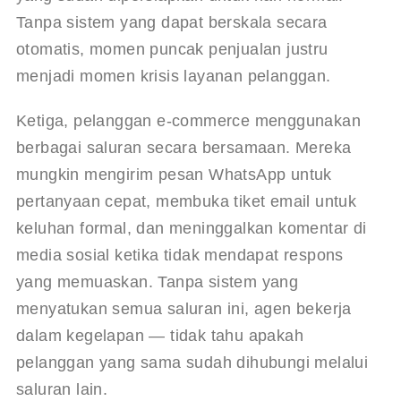
Tanpa sistem yang dapat berskala secara 
otomatis, momen puncak penjualan justru 
menjadi momen krisis layanan pelanggan.
Ketiga, pelanggan e-commerce menggunakan 
berbagai saluran secara bersamaan. Mereka 
mungkin mengirim pesan WhatsApp untuk 
pertanyaan cepat, membuka tiket email untuk 
keluhan formal, dan meninggalkan komentar di 
media sosial ketika tidak mendapat respons 
yang memuaskan. Tanpa sistem yang 
menyatukan semua saluran ini, agen bekerja 
dalam kegelapan — tidak tahu apakah 
pelanggan yang sama sudah dihubungi melalui 
saluran lain.