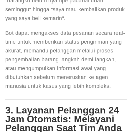
"barangku belum nyampe padahal udah 
seminggu" hingga "saya mau kembalikan produk 
yang saya beli kemarin".
Bot dapat mengakses data pesanan secara real-
time untuk memberikan status pengiriman yang 
akurat, memandu pelanggan melalui proses 
pengembalian barang langkah demi langkah, 
atau mengumpulkan informasi awal yang 
dibutuhkan sebelum meneruskan ke agen 
manusia untuk kasus yang lebih kompleks.
3. Layanan Pelanggan 24
Jam Otomatis: Melayani
Pelanggan Saat Tim Anda