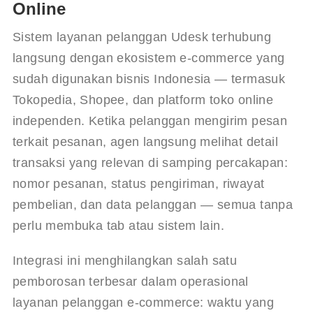
Online
Sistem layanan pelanggan Udesk terhubung 
langsung dengan ekosistem e-commerce yang 
sudah digunakan bisnis Indonesia — termasuk 
Tokopedia, Shopee, dan platform toko online 
independen. Ketika pelanggan mengirim pesan 
terkait pesanan, agen langsung melihat detail 
transaksi yang relevan di samping percakapan: 
nomor pesanan, status pengiriman, riwayat 
pembelian, dan data pelanggan — semua tanpa 
perlu membuka tab atau sistem lain.
Integrasi ini menghilangkan salah satu 
pemborosan terbesar dalam operasional 
layanan pelanggan e-commerce: waktu yang 