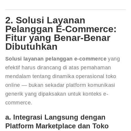
2. Solusi Layanan
Pelanggan E-Commerce:
Fitur yang Benar-Benar
Dibutuhkan
Solusi layanan pelanggan e-commerce
 yang 
efektif harus dirancang di atas pemahaman 
mendalam tentang dinamika operasional toko 
online — bukan sekadar platform komunikasi 
generik yang dipaksakan untuk konteks e-
commerce.
a. Integrasi Langsung dengan
Platform Marketplace dan Toko