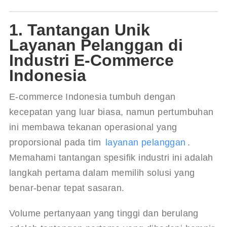
1. Tantangan Unik
Layanan Pelanggan di
Industri E-Commerce
Indonesia
E-commerce Indonesia tumbuh dengan 
kecepatan yang luar biasa, namun pertumbuhan 
ini membawa tekanan operasional yang 
proporsional pada tim 
layanan pelanggan
. 
Memahami tantangan spesifik industri ini adalah 
langkah pertama dalam memilih solusi yang 
benar-benar tepat sasaran.
Volume pertanyaan yang tinggi dan berulang 