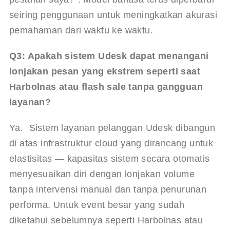
seiring penggunaan untuk meningkatkan akurasi 
pemahaman dari waktu ke waktu.
Q3: Apakah sistem Udesk dapat menangani 
lonjakan pesan yang ekstrem seperti saat 
Harbolnas atau flash sale tanpa gangguan 
layanan?
Ya.
Sistem layanan pelanggan
 Udesk dibangun 
di atas infrastruktur cloud yang dirancang untuk 
elastisitas — kapasitas sistem secara otomatis 
menyesuaikan diri dengan lonjakan volume 
tanpa intervensi manual dan tanpa penurunan 
performa. Untuk event besar yang sudah 
diketahui sebelumnya seperti Harbolnas atau 