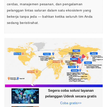
cerdas, manajemen pesanan, dan pengalaman 
pelanggan lintas saluran dalam satu ekosistem yang 
bekerja tanpa jeda — bahkan ketika seluruh tim Anda 
sedang beristirahat.
Segera coba solusi layanan
pelanggan Udesk secara gratis
Coba gratis>>