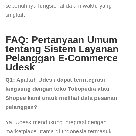
sepenuhnya fungsional dalam waktu yang 
singkat.
FAQ: Pertanyaan Umum
tentang Sistem Layanan
Pelanggan E-Commerce
Udesk
Q1: Apakah Udesk dapat terintegrasi 
langsung dengan toko Tokopedia atau 
Shopee kami untuk melihat data pesanan 
pelanggan?
Ya. Udesk mendukung integrasi dengan 
marketplace utama di Indonesia termasuk 