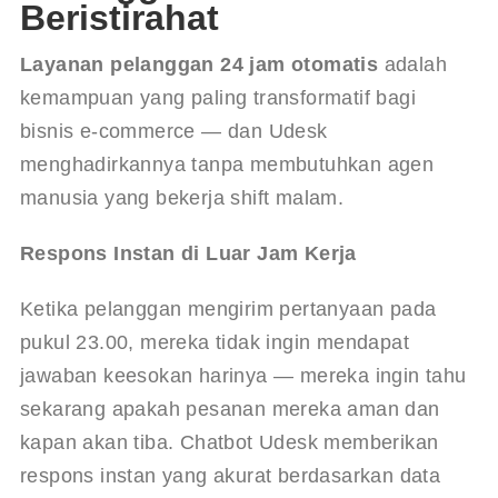
Beristirahat
Layanan pelanggan 24 jam otomatis
 adalah 
kemampuan yang paling transformatif bagi 
bisnis e-commerce — dan Udesk 
menghadirkannya tanpa membutuhkan agen 
manusia yang bekerja shift malam.
Respons Instan di Luar Jam Kerja
Ketika pelanggan mengirim pertanyaan pada 
pukul 23.00, mereka tidak ingin mendapat 
jawaban keesokan harinya — mereka ingin tahu 
sekarang apakah pesanan mereka aman dan 
kapan akan tiba. Chatbot Udesk memberikan 
respons instan yang akurat berdasarkan data 