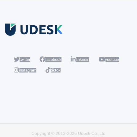
Coba Gratis
Daftar sekarang dan nikmati akun Udesk gratis selama 14 hari
untuk mencoba semua fiturnya.
twitter
facebook
linkedin
youtube
instagram
tiktok
Populer
Hot
Copyright © 2013-2026 Udesk Co.,Ltd