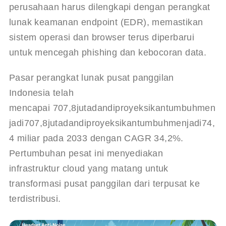
perusahaan harus dilengkapi dengan perangkat 
lunak keamanan endpoint (EDR), memastikan 
sistem operasi dan browser terus diperbarui 
untuk mencegah phishing dan kebocoran data.
Pasar perangkat lunak pusat panggilan 
Indonesia telah 
mencapai 
707,8jutadandiproyeksikantumbuhmen
jadi
707
,
8
j
u
t
a
d
an
d
i
p
roye
k
s
ikan
t
u
mb
u
hm
e
nja
d
i
74,
4 miliar pada 2033 dengan CAGR 34,2%. 
Pertumbuhan pesat ini menyediakan 
infrastruktur cloud yang matang untuk 
transformasi pusat panggilan dari terpusat ke 
terdistribusi.