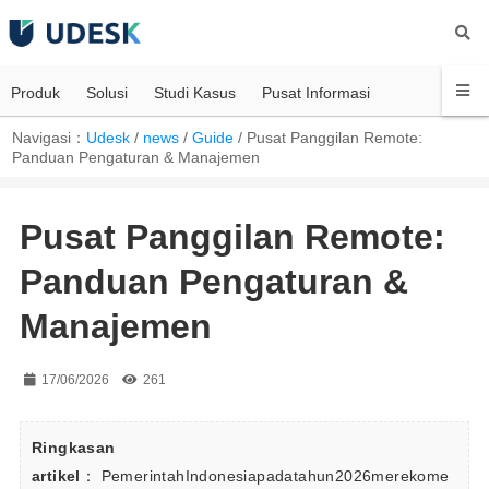
Produk
Solusi
Studi Kasus
Pusat Informasi
Navigasi：
Udesk
/
news
/
Guide
/
Pusat Panggilan Remote:
Panduan Pengaturan & Manajemen
Pusat Panggilan Remote:
Panduan Pengaturan &
Manajemen
17/06/2026
261
Ringkasan 
artikel
： PemerintahIndonesiapadatahun2026merekome