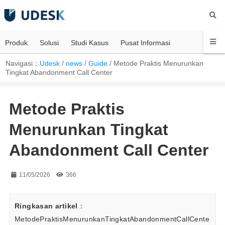
Produk
Solusi
Studi Kasus
Pusat Informasi
Navigasi：
Udesk
/
news
/
Guide
/
Metode Praktis Menurunkan
Tingkat Abandonment Call Center
Metode Praktis
Menurunkan Tingkat
Abandonment Call Center
11/05/2026
366
Ringkasan artikel
：
MetodePraktisMenurunkanTingkatAbandonmentCallCente