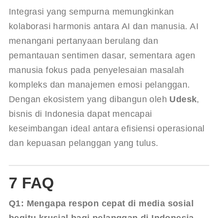
Integrasi yang sempurna memungkinkan 
kolaborasi harmonis antara AI dan manusia. AI 
menangani pertanyaan berulang dan 
pemantauan sentimen dasar, sementara agen 
manusia fokus pada penyelesaian masalah 
kompleks dan manajemen emosi pelanggan. 
Dengan ekosistem yang dibangun oleh 
Udesk
, 
bisnis di Indonesia dapat mencapai 
keseimbangan ideal antara efisiensi operasional 
dan kepuasan pelanggan yang tulus.
7 FAQ
Q1: Mengapa respon cepat di media sosial 
begitu krusial bagi pelanggan di Indonesia 