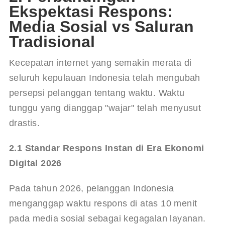
Ekspektasi Respons:
Media Sosial vs Saluran
Tradisional
Kecepatan internet yang semakin merata di 
seluruh kepulauan Indonesia telah mengubah 
persepsi pelanggan tentang waktu. Waktu 
tunggu yang dianggap "wajar" telah menyusut 
drastis.
2.1 Standar Respons Instan di Era Ekonomi 
Digital 2026
Pada tahun 2026, pelanggan Indonesia 
menganggap waktu respons di atas 10 menit 
pada media sosial sebagai kegagalan layanan. 