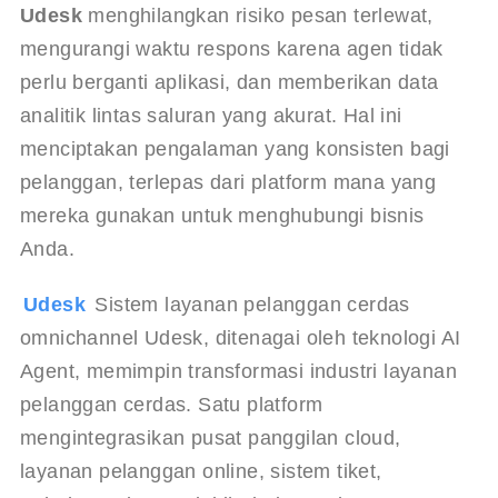
Udesk
 menghilangkan risiko pesan terlewat, 
mengurangi waktu respons karena agen tidak 
perlu berganti aplikasi, dan memberikan data 
analitik lintas saluran yang akurat. Hal ini 
menciptakan pengalaman yang konsisten bagi 
pelanggan, terlepas dari platform mana yang 
mereka gunakan untuk menghubungi bisnis 
Anda.
Udesk 
Sistem layanan pelanggan cerdas 
omnichannel Udesk, ditenagai oleh teknologi AI 
Agent, memimpin transformasi industri layanan 
pelanggan cerdas. Satu platform 
mengintegrasikan pusat panggilan cloud, 
layanan pelanggan online, sistem tiket, 