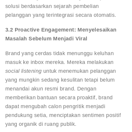
solusi berdasarkan sejarah pembelian 
pelanggan yang terintegrasi secara otomatis.
3.2 Proactive Engagement: Menyelesaikan 
Masalah Sebelum Menjadi Viral
Brand yang cerdas tidak menunggu keluhan 
masuk ke inbox mereka. Mereka melakukan 
social listening
 untuk menemukan pelanggan 
yang mungkin sedang kesulitan tetapi belum 
menandai akun resmi brand. Dengan 
memberikan bantuan secara proaktif, brand 
dapat mengubah calon pengritik menjadi 
pendukung setia, menciptakan sentimen positif 
yang organik di ruang publik.