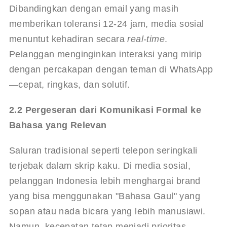
Dibandingkan dengan email yang masih 
memberikan toleransi 12-24 jam, media sosial 
menuntut kehadiran secara 
real-time
. 
Pelanggan menginginkan interaksi yang mirip 
dengan percakapan dengan teman di WhatsApp
—cepat, ringkas, dan solutif.
2.2 Pergeseran dari Komunikasi Formal ke 
Bahasa yang Relevan
Saluran tradisional seperti telepon seringkali 
terjebak dalam skrip kaku. Di media sosial, 
pelanggan Indonesia lebih menghargai brand 
yang bisa menggunakan "Bahasa Gaul" yang 
sopan atau nada bicara yang lebih manusiawi. 
Namun, kecepatan tetap menjadi prioritas 