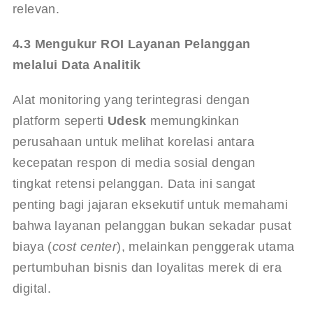
relevan.
4.3 Mengukur ROI Layanan Pelanggan 
melalui Data Analitik
Alat monitoring yang terintegrasi dengan 
platform seperti 
Udesk
 memungkinkan 
perusahaan untuk melihat korelasi antara 
kecepatan respon di media sosial dengan 
tingkat retensi pelanggan. Data ini sangat 
penting bagi jajaran eksekutif untuk memahami 
bahwa layanan pelanggan bukan sekadar pusat 
biaya (
cost center
), melainkan penggerak utama 
pertumbuhan bisnis dan loyalitas merek di era 
digital.