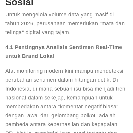
Sosial
Untuk mengelola volume data yang masif di 
tahun 2026, perusahaan memerlukan "mata dan 
telinga" digital yang tajam.
4.1 Pentingnya Analisis Sentimen Real-Time 
untuk Brand Lokal
Alat monitoring modern kini mampu mendeteksi 
perubahan sentimen dalam hitungan detik. Di 
Indonesia, di mana sebuah isu bisa menjadi tren 
nasional dalam sekejap, kemampuan untuk 
membedakan antara "komentar negatif biasa" 
dengan "awal dari gelombang boikot" adalah 
pembeda antara keberhasilan dan kegagalan 