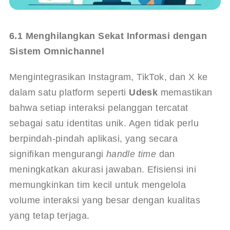
6.1 Menghilangkan Sekat Informasi dengan 
Sistem Omnichannel
Mengintegrasikan Instagram, TikTok, dan X ke 
dalam satu platform seperti 
Udesk
 memastikan 
bahwa setiap interaksi pelanggan tercatat 
sebagai satu identitas unik. Agen tidak perlu 
berpindah-pindah aplikasi, yang secara 
signifikan mengurangi 
handle time
 dan 
meningkatkan akurasi jawaban. Efisiensi ini 
memungkinkan tim kecil untuk mengelola 
volume interaksi yang besar dengan kualitas 
yang tetap terjaga.