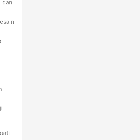
n dan
desain
p
n 
i 
erti 