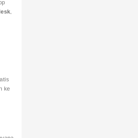
pp 
esk
, 
 
atis 
n ke 
nyapa 