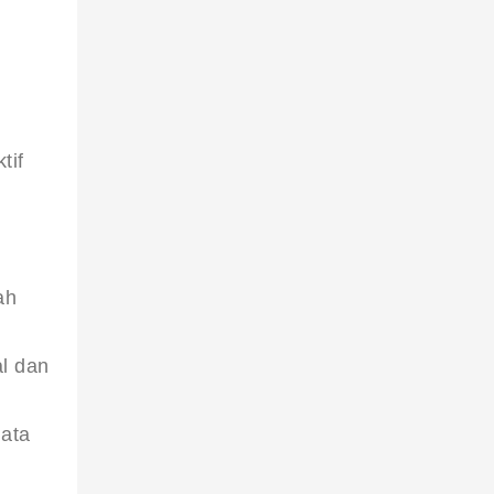
tif
ah
l dan
data