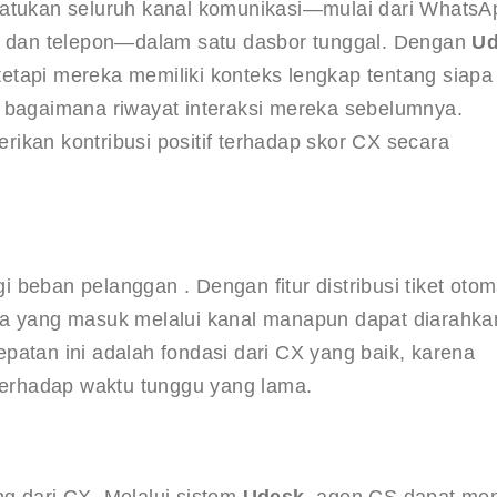
tukan seluruh kanal komunikasi—mulai dari WhatsA
il dan telepon—dalam satu dasbor tunggal. Dengan 
Ud
etapi mereka memiliki konteks lengkap tentang siapa
n bagaimana riwayat interaksi mereka sebelumnya. 
ikan kontribusi positif terhadap skor CX secara 
beban pelanggan . Dengan fitur distribusi tiket otom
ia yang masuk melalui kanal manapun dapat diarahka
patan ini adalah fondasi dari CX yang baik, karena 
 terhadap waktu tunggu yang lama.
g dari CX. Melalui sistem 
Udesk
, agen CS dapat me