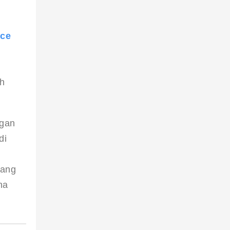
ice
 
h 
ggan 
di 
yang 
na 