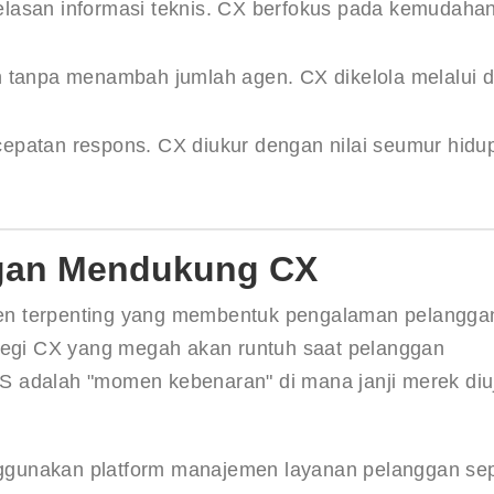
lasan informasi teknis. CX berfokus pada kemudaha
an tanpa menambah jumlah agen. CX dikelola melalui 
epatan respons. CX diukur dengan nilai seumur hidu
ggan Mendukung CX
en terpenting yang membentuk pengalaman pelangga
ategi CX yang megah akan runtuh saat pelanggan 
 adalah "momen kebenaran" di mana janji merek diuj
enggunakan platform manajemen layanan pelanggan sep