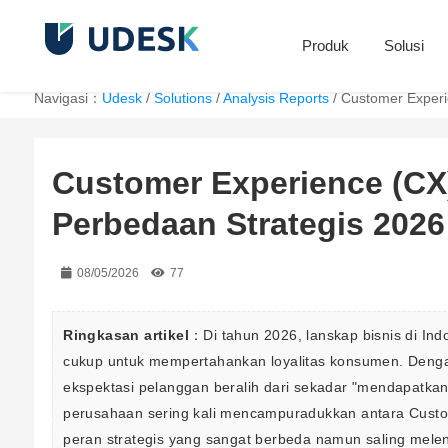
Produk
Solusi
Navigasi：
Udesk
/
Solutions
/
Analysis Reports
/
Customer Experi
Customer Experience (CX
Perbedaan Strategis 2026
08/05/2026
77
Ringkasan artikel
：Di tahun 2026, lanskap bisnis di Indo
cukup untuk mempertahankan loyalitas konsumen. Dengan 
ekspektasi pelanggan beralih dari sekadar "mendapatk
perusahaan sering kali mencampuradukkan antara Custo
peran strategis yang sangat berbeda namun saling mele