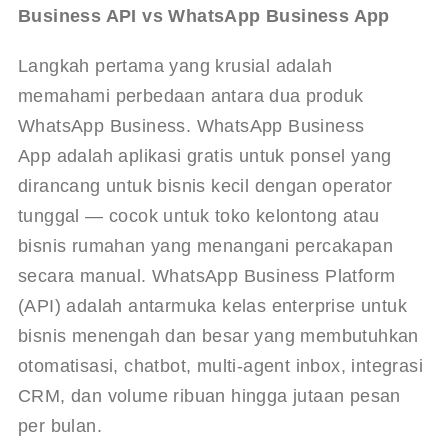
Business API vs WhatsApp Business App
Langkah pertama yang krusial adalah 
memahami perbedaan antara dua produk 
WhatsApp Business. 
WhatsApp Business 
App
 adalah aplikasi gratis untuk ponsel yang 
dirancang untuk bisnis kecil dengan operator 
tunggal — cocok untuk toko kelontong atau 
bisnis rumahan yang menangani percakapan 
secara manual. 
WhatsApp Business Platform 
(API)
 adalah antarmuka kelas enterprise untuk 
bisnis menengah dan besar yang membutuhkan 
otomatisasi, chatbot, multi-agent inbox, integrasi 
CRM, dan volume ribuan hingga jutaan pesan 
per bulan
.