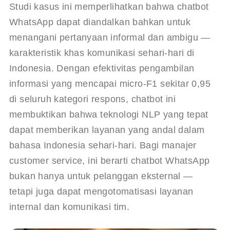
Studi kasus ini memperlihatkan bahwa chatbot 
WhatsApp dapat diandalkan bahkan untuk 
menangani pertanyaan informal dan ambigu — 
karakteristik khas komunikasi sehari-hari di 
Indonesia. Dengan efektivitas pengambilan 
informasi yang mencapai micro-F1 sekitar 0,95 
di seluruh kategori respons, chatbot ini 
membuktikan bahwa teknologi NLP yang tepat 
dapat memberikan layanan yang andal dalam 
bahasa Indonesia sehari-hari
. Bagi manajer 
customer service, ini berarti chatbot WhatsApp 
bukan hanya untuk pelanggan eksternal — 
tetapi juga dapat mengotomatisasi layanan 
internal dan komunikasi tim.