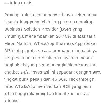
— tetap gratis
.
Penting untuk dicatat bahwa biaya sebenarnya 
bisa 2x hingga 5x lebih tinggi karena markup 
Business Solution Provider (BSP) yang 
umumnya menambahkan 20-40% di atas tarif 
Meta
. Namun, WhatsApp Business App (bukan 
API) tetap gratis secara permanen tanpa biaya 
per pesan untuk percakapan layanan masuk
. 
Bagi bisnis yang serius mengimplementasikan 
chatbot 24/7, investasi ini sepadan: dengan 98% 
tingkat buka pesan dan 45-60% click-through 
rate, WhatsApp memberikan ROI yang jauh 
lebih tinggi dibandingkan kanal komunikasi 
lainnya
.