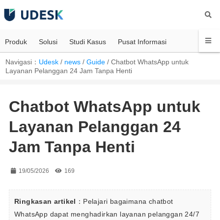
Produk
Solusi
Studi Kasus
Pusat Informasi
Navigasi：
Udesk
/
news
/
Guide
/
Chatbot WhatsApp untuk
Layanan Pelanggan 24 Jam Tanpa Henti
Chatbot WhatsApp untuk
Layanan Pelanggan 24
Jam Tanpa Henti
19/05/2026
169
Ringkasan artikel
：Pelajari bagaimana chatbot 
WhatsApp dapat menghadirkan layanan pelanggan 24/7 