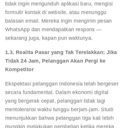
tidak ingin mengunduh aplikasi baru, mengisi 
formulir kontak di website, atau menunggu 
balasan email. Mereka ingin mengirim pesan 
WhatsApp dan mendapatkan respons — 
sekarang juga, kapan pun waktunya.
1.3. Realita Pasar yang Tak Terelakkan: Jika 
Tidak 24 Jam, Pelanggan Akan Pergi ke 
Kompetitor
Ekspektasi pelanggan Indonesia telah bergeser 
secara fundamental. Dalam ekonomi digital 
yang bergerak cepat, pelanggan tidak lagi 
mentoleransi waktu tunggu berjam-jam. Studi 
menunjukkan bahwa pelanggan tiga kali lebih 
mungkin melakukan pembelian ketika mereka 