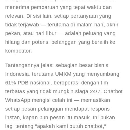
menerima pembaruan yang tepat waktu dan 
relevan
. Di sisi lain, setiap pertanyaan yang 
tidak terjawab — terutama di malam hari, akhir 
pekan, atau hari libur — adalah peluang yang 
hilang dan potensi pelanggan yang beralih ke 
kompetitor.
Tantangannya jelas: sebagian besar bisnis 
Indonesia, terutama UMKM yang menyumbang 
61% PDB nasional, beroperasi dengan tim 
terbatas yang tidak mungkin siaga 24/7. Chatbot 
WhatsApp mengisi celah ini — memastikan 
setiap pesan pelanggan mendapat respons 
instan, kapan pun pesan itu masuk. Ini bukan 
lagi tentang "apakah kami butuh chatbot," 