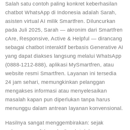
Salah satu contoh paling konkret keberhasilan 
chatbot WhatsApp di Indonesia adalah Sarah, 
asisten virtual AI milik Smartfren. Diluncurkan 
pada Juli 2025, Sarah — akronim dari Smartfren 
cAre, Responsive, Active & Helpful — dirancang 
sebagai chatbot interaktif berbasis Generative AI 
yang dapat diakses langsung melalui WhatsApp 
(0888-1212-888), aplikasi MySmartfren, atau 
website resmi Smartfren
. Layanan ini tersedia 
24 jam sehari, memungkinkan pelanggan 
mengakses informasi atau menyelesaikan 
masalah kapan pun diperlukan tanpa harus 
menunggu dalam antrean layanan konvensional.
Hasilnya sangat menggembirakan: sejak 