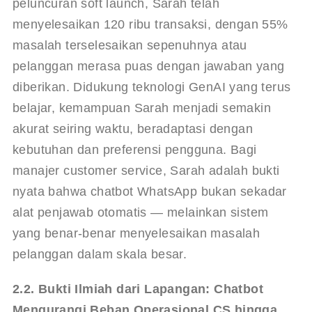
peluncuran soft launch, Sarah telah 
menyelesaikan 120 ribu transaksi, dengan 55% 
masalah terselesaikan sepenuhnya atau 
pelanggan merasa puas dengan jawaban yang 
diberikan
. Didukung teknologi GenAI yang terus 
belajar, kemampuan Sarah menjadi semakin 
akurat seiring waktu, beradaptasi dengan 
kebutuhan dan preferensi pengguna
. Bagi 
manajer customer service, Sarah adalah bukti 
nyata bahwa chatbot WhatsApp bukan sekadar 
alat penjawab otomatis — melainkan sistem 
yang benar-benar menyelesaikan masalah 
pelanggan dalam skala besar.
2.2. Bukti Ilmiah dari Lapangan: Chatbot 
Mengurangi Beban Operasional CS hingga 