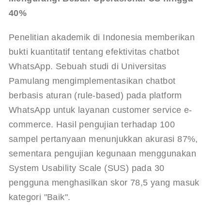
40%
Penelitian akademik di Indonesia memberikan 
bukti kuantitatif tentang efektivitas chatbot 
WhatsApp. Sebuah studi di Universitas 
Pamulang mengimplementasikan chatbot 
berbasis aturan (rule-based) pada platform 
WhatsApp untuk layanan customer service e-
commerce. Hasil pengujian terhadap 100 
sampel pertanyaan menunjukkan akurasi 87%, 
sementara pengujian kegunaan menggunakan 
System Usability Scale (SUS) pada 30 
pengguna menghasilkan skor 78,5 yang masuk 
kategori "Baik"
.