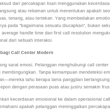
maksud dari percakapan lisan menggunakan kecerdasa
n langsung atau rekaman untuk menentukan apakah seo
puas, tenang, atau tertekan. Yang membedakan emotio
okusnya pada "bagaimana sesuatu diucapkan", bukan sek
i average handle time dan first call resolution menguk
nal dari sebuah interaksi
.
 bagi Call Center Modern
ang sarat emosi. Pelanggan menghubungi call center 
tau membingungkan. Tanpa kemampuan mendeteksi emo
pan—mereka tahu berapa lama panggilan berlangsung,
lepon dengan perasaan puas atau justru semakin frust
kan kecerdasan emosional ke dalam operasional call
 memahami apakah pelanggan meninggalkan percakapa