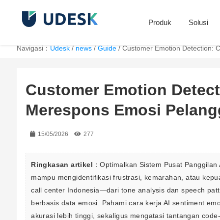
Produk
Solusi
Navigasi：
Udesk
/
news
/
Guide
/
Customer Emotion Detection: 
Customer Emotion Detect
Merespons Emosi Pelang
15/05/2026
277
Ringkasan artikel
：Optimalkan Sistem Pusat Panggilan A
mampu mengidentifikasi frustrasi, kemarahan, atau kepua
call center Indonesia—dari tone analysis dan speech patt
berbasis data emosi. Pahami cara kerja AI sentiment emo
akurasi lebih tinggi, sekaligus mengatasi tantangan code