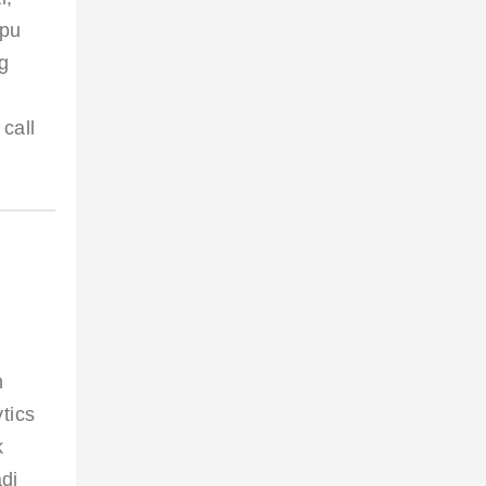
pu 
g 
call 
h 
tics 
k 
di 