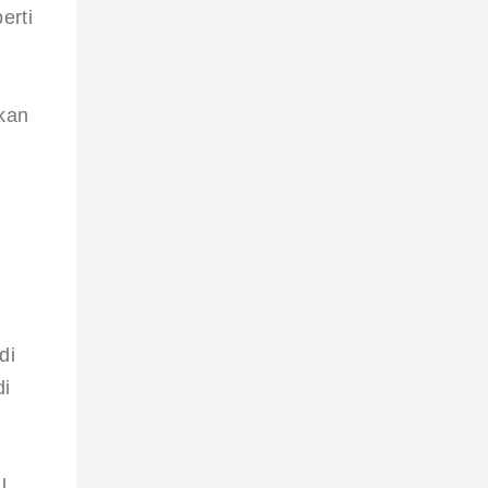
erti 
kan 
 
di 
i 
, 