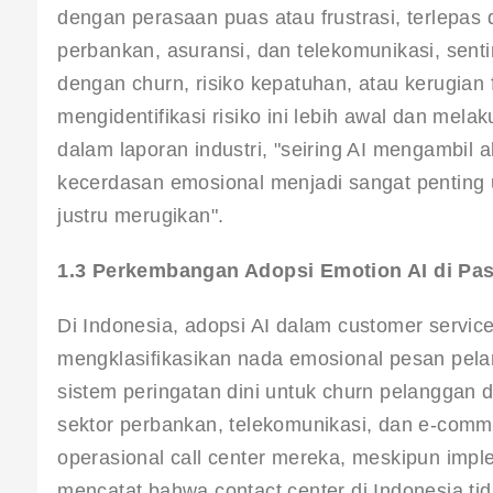
dengan perasaan puas atau frustrasi, terlepas 
perbankan, asuransi, dan telekomunikasi, senti
dengan churn, risiko kepatuhan, atau kerugian 
mengidentifikasi risiko ini lebih awal dan mela
dalam laporan industri, "seiring AI mengambil
kecerdasan emosional menjadi sangat penting
justru merugikan"
.
1.3 Perkembangan Adopsi Emotion AI di Pas
Di Indonesia, adopsi AI dalam customer servi
mengklasifikasikan nada emosional pesan pelang
sistem peringatan dini untuk churn pelanggan da
sektor perbankan, telekomunikasi, dan e-comm
operasional call center mereka, meskipun impl
mencatat bahwa contact center di Indonesia t