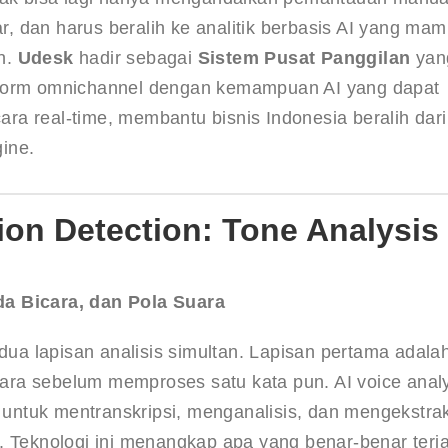
ar, dan harus beralih ke analitik berbasis AI yang mam
n
. 
Udesk
 hadir sebagai 
Sistem Pusat Panggilan
 yan
tform omnichannel dengan kemampuan AI yang dapat 
a real-time, membantu bisnis Indonesia beralih dari 
gine.
ion Detection: Tone Analysis
da Bicara, dan Pola Suara
 dua lapisan analisis simultan. Lapisan pertama adala
ra sebelum memproses satu kata pun. AI voice analy
ntuk mentranskripsi, menganalisis, dan mengekstra
. Teknologi ini menangkap apa yang benar-benar terja