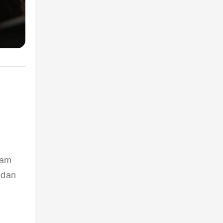
 
lam 
 dan 
 