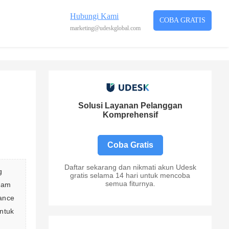
Hubungi Kami
COBA GRATIS
marketing@udeskglobal.com
Solusi Layanan Pelanggan
Komprehensif
Coba Gratis
Daftar sekarang dan nikmati akun Udesk
g 
gratis selama 14 hari untuk mencoba
semua fiturnya.
lam 
ance 
ntuk 