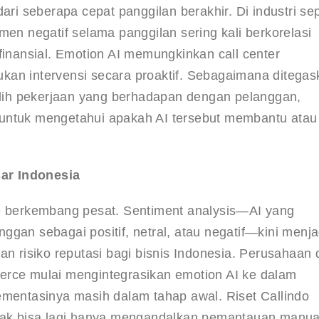
dari seberapa cepat panggilan berakhir
. Di industri sep
men negatif selama panggilan sering kali berkorelasi 
finansial. Emotion AI memungkinkan call center 
kukan intervensi secara proaktif. Sebagaimana ditegas
 alih pekerjaan yang berhadapan dengan pelanggan, 
 untuk mengetahui apakah AI tersebut membantu atau
ar Indonesia
ce berkembang pesat. Sentiment analysis—AI yang 
gan sebagai positif, netral, atau negatif—kini menja
n risiko reputasi bagi bisnis Indonesia
. Perusahaan d
erce mulai mengintegrasikan emotion AI ke dalam 
ementasinya masih dalam tahap awal. Riset Callindo 
idak bisa lagi hanya mengandalkan pemantauan manual