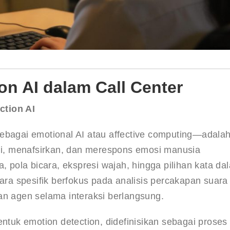
on AI dalam Call Center
ction AI
ebagai emotional AI atau affective computing—adalah
, menafsirkan, dan merespons emosi manusia 
, pola bicara, ekspresi wajah, hingga pilihan kata da
cara spesifik berfokus pada analisis percakapan suara
an agen selama interaksi berlangsung.
entuk emotion detection, didefinisikan sebagai proses