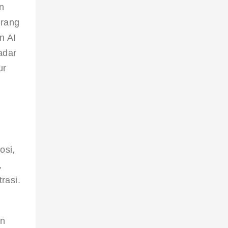
n 
rang 
n AI 
adar 
ur 
si, 
 
rasi.
 
n 