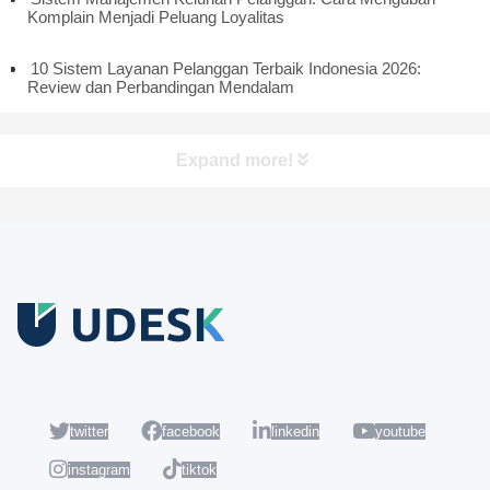
Komplain Menjadi Peluang Loyalitas
10 Sistem Layanan Pelanggan Terbaik Indonesia 2026:
Review dan Perbandingan Mendalam
Expand more!
Coba Gratis
Daftar sekarang dan nikmati akun Udesk gratis selama 14 hari
untuk mencoba semua fiturnya.
twitter
facebook
linkedin
youtube
instagram
tiktok