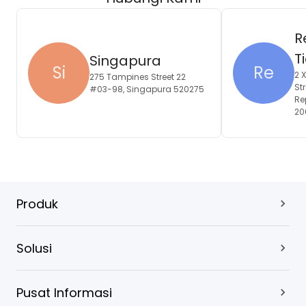
R
T
Singapura
Si
Re
2 
275 Tampines Street 22
Str
#03-98, Singapura 520275
Re
20
Produk
Solusi
Pusat Informasi